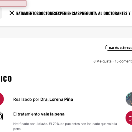
TRATAMIENTOS
DOCTORES
EXPERIENCIAS
PREGUNTA AL DOCTOR
ANTES Y
BALÓN GÁSTRI
8
Me gusta
15 coment
RICO
Realizado por
Dra. Lorena Piña
El tratamiento
vale la pena
Notificado por LidiaAc. El 70% de pacientes han indicado que vale la
pena.