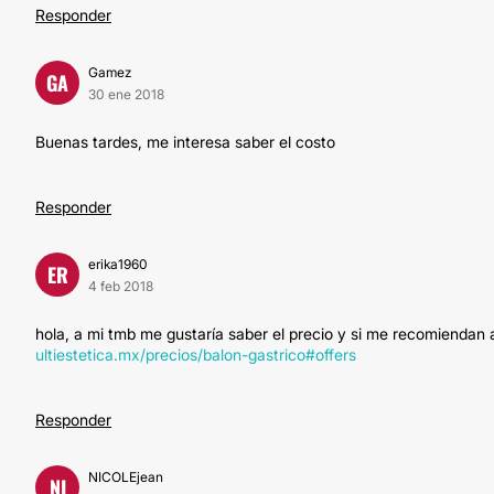
Responder
Gamez
GA
30 ene 2018
Buenas tardes, me interesa saber el costo
Responder
erika1960
ER
4 feb 2018
hola, a mi tmb me gustaría saber el precio y si me recomiendan
ultiestetica.mx/precios/balon-gastrico#offers
Responder
NICOLEjean
NI