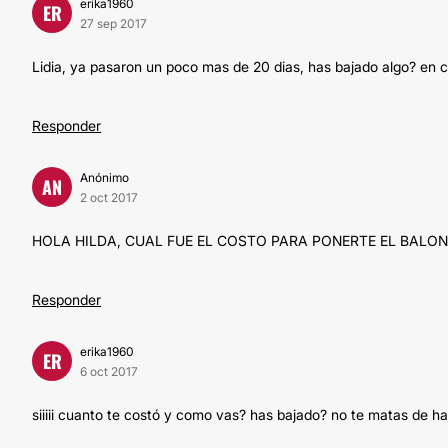
erika1960
ER
27 sep 2017
Lidia, ya pasaron un poco mas de 20 dias, has bajado algo? en c
Responder
Anónimo
AN
2 oct 2017
HOLA HILDA, CUAL FUE EL COSTO PARA PONERTE EL BALO
Responder
erika1960
ER
6 oct 2017
siiiii cuanto te costó y como vas? has bajado? no te matas de 