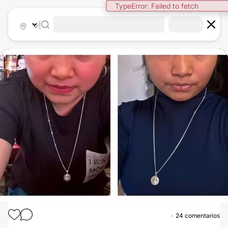
TypeError: Failed to fetch
|
24 comentarios
BOLSAS DE BICHAT