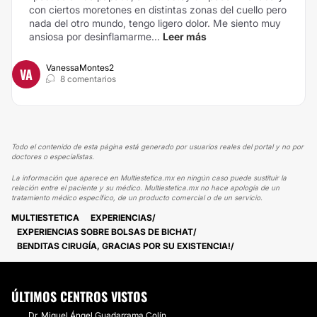
con ciertos moretones en distintas zonas del cuello pero
nada del otro mundo, tengo ligero dolor. Me siento muy
ansiosa por desinflamarme...
Leer más
VanessaMontes2
VA
8 comentarios
Todo el contenido de esta página está generado por usuarios reales del portal y no por
doctores o especialistas.
La información que aparece en Multiestetica.mx en ningún caso puede sustituir la
relación entre el paciente y su médico. Multiestetica.mx no hace apología de un
tratamiento médico específico, de un producto comercial o de un servicio.
MULTIESTETICA
EXPERIENCIAS
EXPERIENCIAS SOBRE BOLSAS DE BICHAT
BENDITAS CIRUGÍA, GRACIAS POR SU EXISTENCIA!
ÚLTIMOS CENTROS VISTOS
Dr. Miguel Ángel Guadarrama Colín