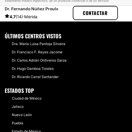
tratamiento médico específico, de un producto comercial o de un servicio.
Dr. Fernando Núñez Proulx
MULTIESTETICA
EXPERIENCIAS
CONTACTAR
EXPERIENCIAS SOBRE AUMENTO DE BUSTO
TENGAN CUIDADO
4.7
(14)
·
Mérida
ÚLTIMOS CENTROS VISTOS
Dra. María Luisa Pantoja Silveira
Dr. Francisco F. Reyes Jacome
Dr. Carlos Adrián Ontiveros Garza
Dr. Hugo Gamboa Torales
Dr. Ricardo Carral Santander
ESTADOS TOP
Ciudad de México
Jalisco
Nuevo León
Puebla
Estado de México