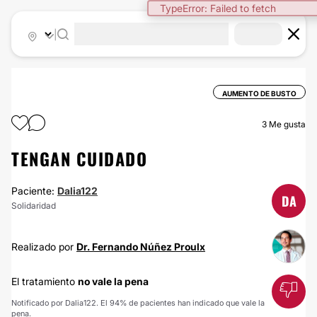
TypeError: Failed to fetch
|
AUMENTO DE BUSTO
3
Me gusta
TENGAN CUIDADO
Paciente:
Dalia122
DA
Solidaridad
Realizado por
Dr. Fernando Núñez Proulx
El tratamiento
no vale la pena
Notificado por Dalia122. El 94% de pacientes han indicado que vale la
pena.