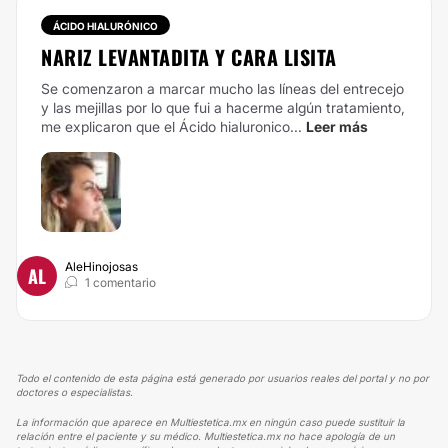
ÁCIDO HIALURÓNICO
NARIZ LEVANTADITA Y CARA LISITA
Se comenzaron a marcar mucho las líneas del entrecejo
y las mejillas por lo que fui a hacerme algún tratamiento,
me explicaron que el Ácido hialuronico...
Leer más
AleHinojosas
AL
1 comentario
Todo el contenido de esta página está generado por usuarios reales del portal y no por
doctores o especialistas.
La información que aparece en Multiestetica.mx en ningún caso puede sustituir la
relación entre el paciente y su médico. Multiestetica.mx no hace apología de un