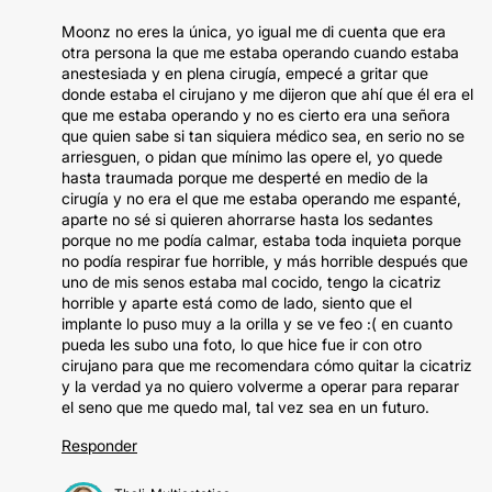
Moonz no eres la única, yo igual me di cuenta que era
otra persona la que me estaba operando cuando estaba
anestesiada y en plena cirugía, empecé a gritar que
donde estaba el cirujano y me dijeron que ahí que él era el
que me estaba operando y no es cierto era una señora
que quien sabe si tan siquiera médico sea, en serio no se
arriesguen, o pidan que mínimo las opere el, yo quede
hasta traumada porque me desperté en medio de la
cirugía y no era el que me estaba operando me espanté,
aparte no sé si quieren ahorrarse hasta los sedantes
porque no me podía calmar, estaba toda inquieta porque
no podía respirar fue horrible, y más horrible después que
uno de mis senos estaba mal cocido, tengo la cicatriz
horrible y aparte está como de lado, siento que el
implante lo puso muy a la orilla y se ve feo :( en cuanto
pueda les subo una foto, lo que hice fue ir con otro
cirujano para que me recomendara cómo quitar la cicatriz
y la verdad ya no quiero volverme a operar para reparar
el seno que me quedo mal, tal vez sea en un futuro.
Responder