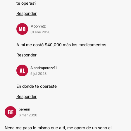
te operas?
Responder
Moonmtz
MO
31 ene 2020
A mi me costó $40,000 más los medicamentos
Responder
Alondraperezz11
AL
5 jul 2023
En donde te operaste
Responder
berenn
BE
6 mar 2020
Nena me paso lo mismo que a ti, me opero de un seno el