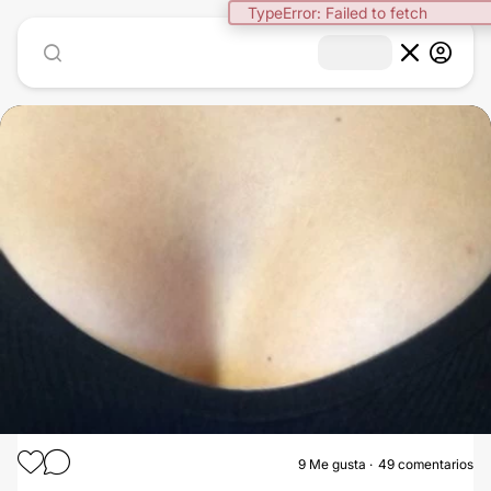
1
/
5
9
Me gusta
49 comentarios
AUMENTO DE BUSTO