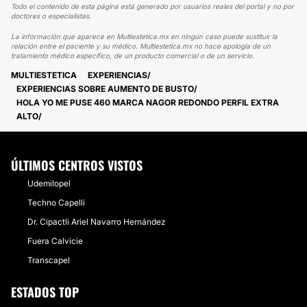
Todo el contenido de esta página está generado por usuarios reales del portal y no por
doctores o especialistas.
La información que aparece en Multiestetica.mx en ningún caso puede sustituir la
relación entre el paciente y su médico. Multiestetica.mx no hace apología de un
tratamiento médico específico, de un producto comercial o de un servicio.
MULTIESTETICA
EXPERIENCIAS
EXPERIENCIAS SOBRE AUMENTO DE BUSTO
HOLA YO ME PUSE 460 MARCA NAGOR REDONDO PERFIL EXTRA
ALTO
ÚLTIMOS CENTROS VISTOS
Udemilopel
Techno Capelli
Dr. Cipactli Ariel Navarro Hernández
Fuera Calvicie
Transcapel
ESTADOS TOP