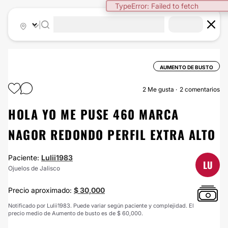
TypeError: Failed to fetch
|
AUMENTO DE BUSTO
2
Me gusta
2 comentarios
HOLA YO ME PUSE 460 MARCA
NAGOR REDONDO PERFIL EXTRA ALTO
Paciente:
Lulii1983
LU
Ojuelos de Jalisco
Precio aproximado:
$ 30,000
Notificado por Lulii1983. Puede variar según paciente y complejidad. El
precio medio de Aumento de busto es de $ 60,000.