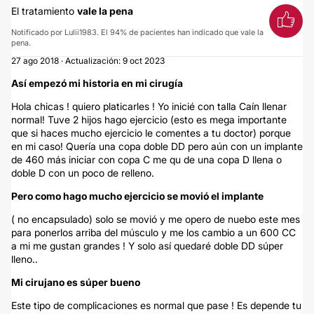
El tratamiento
vale la pena
Notificado por Lulii1983. El 94% de pacientes han indicado que vale la
pena.
27 ago 2018 · Actualización: 9 oct 2023
Así empezó mi historia en mi cirugía
Hola chicas ! quiero platicarles ! Yo inicié con talla Caín llenar
normal! Tuve 2 hijos hago ejercicio (esto es mega importante
que si haces mucho ejercicio le comentes a tu doctor) porque
en mi caso! Quería una copa doble DD pero aún con un implante
de 460 más iniciar con copa C me qu de una copa D llena o
doble D con un poco de relleno.
Pero como hago mucho ejercicio se movió el implante
( no encapsulado) solo se movió y me opero de nuebo este mes
para ponerlos arriba del músculo y me los cambio a un 600 CC
a mi me gustan grandes ! Y solo así quedaré doble DD súper
lleno..
Mi cirujano es súper bueno
Este tipo de complicaciones es normal que pase ! Es depende tu