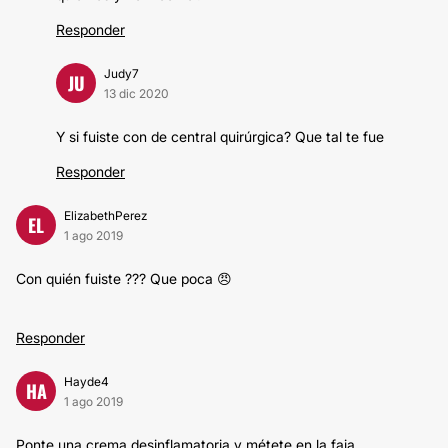
Responder
Judy7
JU
13 dic 2020
Y si fuiste con de central quirúrgica? Que tal te fue
Responder
ElizabethPerez
EL
1 ago 2019
Con quién fuiste ??? Que poca 😠
Responder
Hayde4
HA
1 ago 2019
Ponte una crema desinflamatoria y métete en la faja