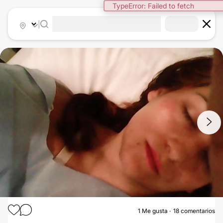
TypeError: Failed to fetch
|
1
/
2
1
Me gusta
18 comentarios
ABDOMINOPLASTIA