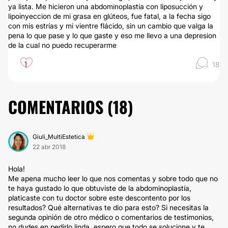
ya lista. Me hicieron una abdominoplastia con liposucción y
lipoinyeccion de mi grasa en glúteos, fue fatal, a la fecha sigo
con mis estrías y mi vientre flácido, sin un cambio que valga la
pena lo que pase y lo que gaste y eso me llevo a una depresion
de la cual no puedo recuperarme
1
18
COMENTARIOS (
18
)
Giuli_MultiEstetica
22 abr 2018
Hola!
Me apena mucho leer lo que nos comentas y sobre todo que no
te haya gustado lo que obtuviste de la abdominoplastía,
platicaste con tu doctor sobre este descontento por los
resultados? Qué alternativas te dio para esto? Si necesitas la
segunda opinión de otro médico o comentarios de testimonios,
no dudes en pedirlo linda, espero que todo se solucione y te