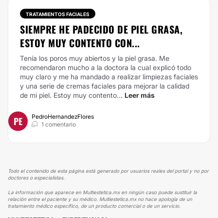
TRATAMIENTOS FACIALES
SIEMPRE HE PADECIDO DE PIEL GRASA,
ESTOY MUY CONTENTO CON...
Tenía los poros muy abiertos y la piel grasa. Me
recomendaron mucho a la doctora la cual explicó todo
muy claro y me ha mandado a realizar limpiezas faciales
y una serie de cremas faciales para mejorar la calidad
de mi piel. Estoy muy contento...
Leer más
PedroHernandezFlores
PE
1 comentario
Todo el contenido de esta página está generado por usuarios reales del portal y no por
doctores o especialistas.
La información que aparece en Multiestetica.mx en ningún caso puede sustituir la
relación entre el paciente y su médico. Multiestetica.mx no hace apología de un
tratamiento médico específico, de un producto comercial o de un servicio.