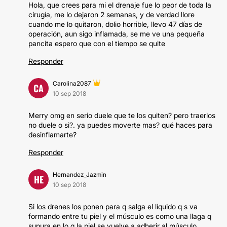
Hola, que crees para mi el drenaje fue lo peor de toda la
cirugía, me lo dejaron 2 semanas, y de verdad llore
cuando me lo quitaron, dolio horrible, llevo 47 días de
operación, aun sigo inflamada, se me ve una pequeña
pancita espero que con el tiempo se quite
Responder
Carolina2087
CA
10 sep 2018
Merry omg en serio duele que te los quiten? pero traerlos
no duele o si?. ya puedes moverte mas? qué haces para
desinflamarte?
Responder
Hernandez_Jazmin
HE
10 sep 2018
Si los drenes los ponen para q salga el líquido q s va
formando entre tu piel y el músculo es como una llaga q
supura en lo q la piel se vuelve a adherir al músculo