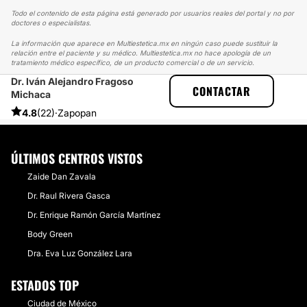
Todo el contenido de esta página está generado por usuarios reales del portal y no por
doctores o especialistas.
La información que aparece en Multiestetica.mx en ningún caso puede sustituir la
relación entre el paciente y su médico. Multiestetica.mx no hace apología de un
tratamiento médico específico, de un producto comercial o de un servicio.
Dr. Iván Alejandro Fragoso
MULTIESTETICA
EXPERIENCIAS
CONTACTAR
Michaca
EXPERIENCIAS SOBRE ABDOMINOPLASTIA
AMO MI ABDOMINOPLASTIA
4.8
(22)
·
Zapopan
ÚLTIMOS CENTROS VISTOS
Zaide Dan Zavala
Dr. Raul Rivera Gasca
Dr. Enrique Ramón García Martínez
Body Green
Dra. Eva Luz González Lara
ESTADOS TOP
Ciudad de México