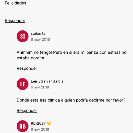
Felicidades
Responder
stefamta
ST
8 may 2018
Ahmmm no tengo! Pero en si era mi panza con estrías no
estaba gordita
Responder
LeislyGalvanGarcia
LE
6 nov 2018
Donde esta esa clínica alguien podría decirme por favor?
Responder
Rbk2087
RB
8 nov 2018