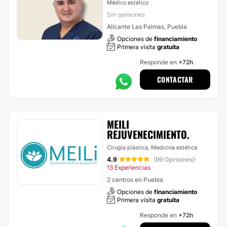
Médico estético
Sin opiniones
Alicante Las Palmas, Puebla
Opciones de
financiamiento
Primera visita
gratuita
Responde en
+72h
CONTACTAR
MEILI
REJUVENECIMIENTO.
Cirugía plástica, Medicina estética
4.9
(99 Opiniones)
·
13 Experiencias
2 centros en Puebla
Opciones de
financiamiento
Primera visita
gratuita
Responde en
+72h