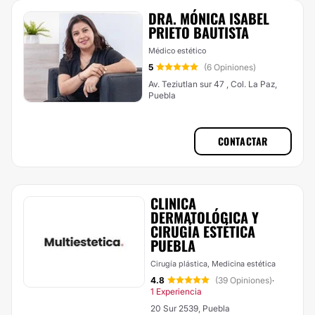
DRA. MÓNICA ISABEL
PRIETO BAUTISTA
Médico estético
5
(6 Opiniones)
Av. Teziutlan sur 47 , Col. La Paz,
Puebla
CONTACTAR
CLINICA
DERMATOLÓGICA Y
CIRUGÍA ESTÉTICA
PUEBLA
Cirugía plástica, Medicina estética
4.8
(39 Opiniones)
·
1 Experiencia
20 Sur 2539, Puebla