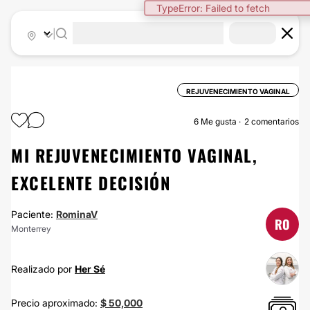
TypeError: Failed to fetch
|
REJUVENECIMIENTO VAGINAL
6
Me gusta
2 comentarios
MI REJUVENECIMIENTO VAGINAL,
EXCELENTE DECISIÓN
Paciente:
RominaV
RO
Monterrey
Realizado por
Her Sé
Precio aproximado:
$ 50,000