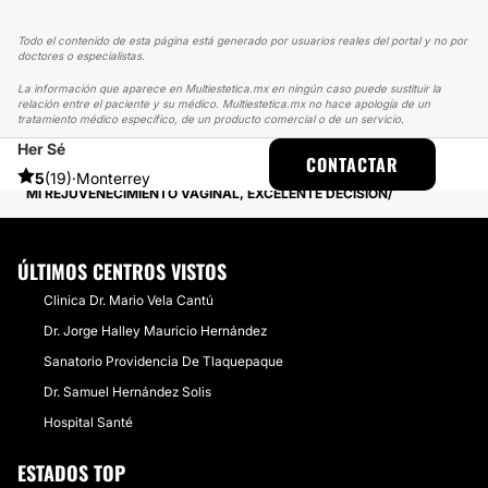
Todo el contenido de esta página está generado por usuarios reales del portal y no por
doctores o especialistas.
La información que aparece en Multiestetica.mx en ningún caso puede sustituir la
relación entre el paciente y su médico. Multiestetica.mx no hace apología de un
tratamiento médico específico, de un producto comercial o de un servicio.
Her Sé
MULTIESTETICA
EXPERIENCIAS
CONTACTAR
EXPERIENCIAS SOBRE REJUVENECIMIENTO VAGINAL
5
(19)
·
Monterrey
MI REJUVENECIMIENTO VAGINAL, EXCELENTE DECISIÓN
ÚLTIMOS CENTROS VISTOS
Clinica Dr. Mario Vela Cantú
Dr. Jorge Halley Mauricio Hernández
Sanatorio Providencia De Tlaquepaque
Dr. Samuel Hernández Solis
Hospital Santé
ESTADOS TOP