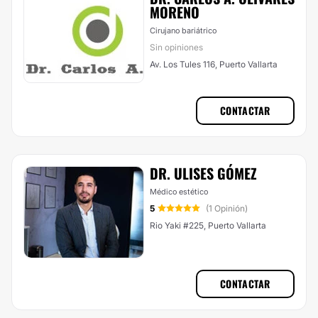
MORENO
Cirujano bariátrico
Sin opiniones
Av. Los Tules 116, Puerto Vallarta
CONTACTAR
DR. ULISES GÓMEZ
Médico estético
5
(1 Opinión)
Rio Yaki #225, Puerto Vallarta
CONTACTAR