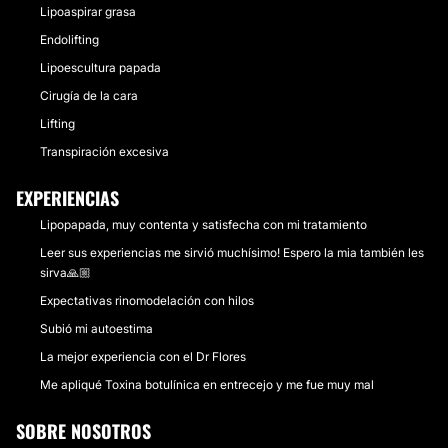
Lipoaspirar grasa
Endolifting
Lipoescultura papada
Cirugía de la cara
Lifting
Transpiración excesiva
EXPERIENCIAS
Lipopapada, muy contenta y satisfecha con mi tratamiento
Leer sus experiencias me sirvió muchísimo! Espero la mia también les
sirva🙏🏼
Expectativas rinomodelación con hilos
Subió mi autoestima
La mejor experiencia con el Dr Flores
Me apliqué Toxina botulínica en entrecejo y me fue muy mal
SOBRE NOSOTROS