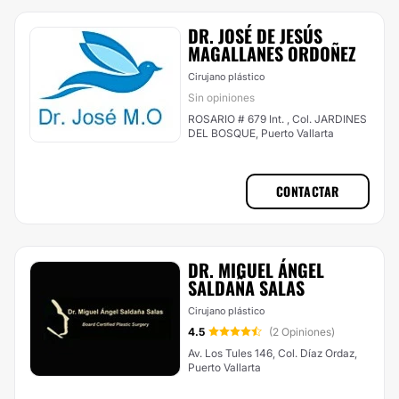
DR. JOSÉ DE JESÚS
MAGALLANES ORDOÑEZ
Cirujano plástico
Sin opiniones
ROSARIO # 679 Int. , Col. JARDINES
DEL BOSQUE, Puerto Vallarta
CONTACTAR
DR. MIGUEL ÁNGEL
SALDAÑA SALAS
Cirujano plástico
4.5
(2 Opiniones)
Av. Los Tules 146, Col. Díaz Ordaz,
Puerto Vallarta