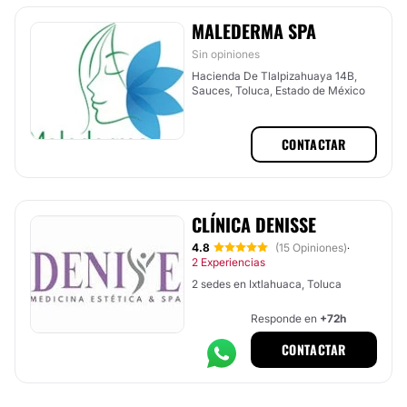
MALEDERMA SPA
Sin opiniones
Hacienda De Tlalpizahuaya 14B,
Sauces, Toluca, Estado de México
CONTACTAR
CLÍNICA DENISSE
4.8
(15 Opiniones)
·
2 Experiencias
2 sedes en Ixtlahuaca, Toluca
Responde en
+72h
CONTACTAR