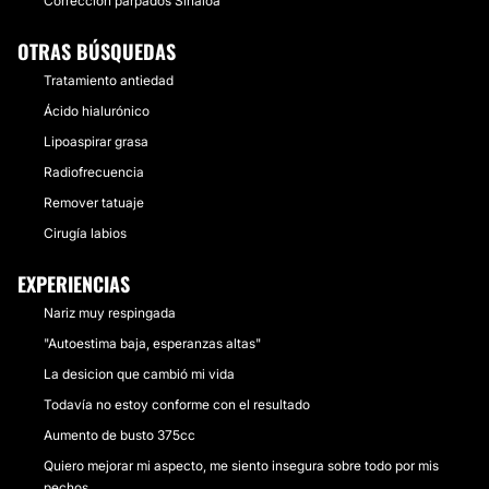
Corrección párpados Sinaloa
OTRAS BÚSQUEDAS
Tratamiento antiedad
Ácido hialurónico
Lipoaspirar grasa
Radiofrecuencia
Remover tatuaje
Cirugía labios
EXPERIENCIAS
Nariz muy respingada
"Autoestima baja, esperanzas altas"
La desicion que cambió mi vida
Todavía no estoy conforme con el resultado
Aumento de busto 375cc
Quiero mejorar mi aspecto, me siento insegura sobre todo por mis
pechos.