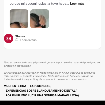
porque mi abdominoplastia tuve hace...
Leer más
Shanna
SH
1 comentario
Todo el contenido de esta página está generado por usuarios reales del portal y no por
doctores o especialistas.
La información que aparece en Multiestetica.mx en ningún caso puede sustituir la
relación entre el paciente y su médico. Multiestetica.mx no hace apología de un
tratamiento médico específico, de un producto comercial o de un servicio.
MULTIESTETICA
EXPERIENCIAS
EXPERIENCIAS SOBRE BLANQUEAMIENTO DENTAL
POR FIN PUEDO LUCIR UNA SONRISA MARAVILLOSA