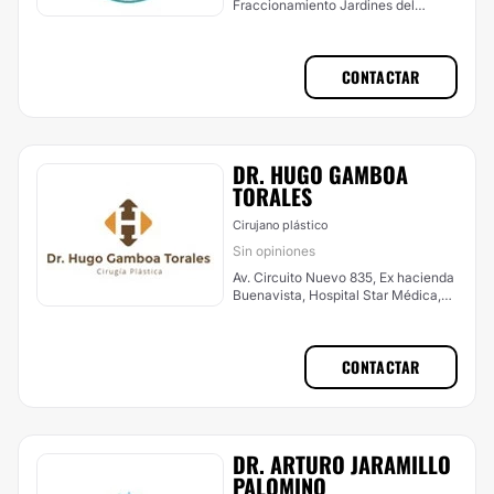
Fraccionamiento Jardines del
Virginia, Boca del Río
CONTACTAR
DR. HUGO GAMBOA
TORALES
Cirujano plástico
Sin opiniones
Av. Circuito Nuevo 835, Ex hacienda
Buenavista, Hospital Star Médica,
Veracruz (Ciudad)
CONTACTAR
DR. ARTURO JARAMILLO
PALOMINO