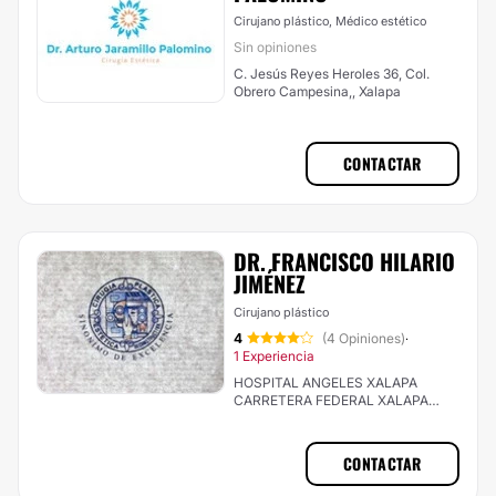
Cirujano plástico, Médico estético
Sin opiniones
C. Jesús Reyes Heroles 36, Col.
Obrero Campesina,, Xalapa
CONTACTAR
DR. FRANCISCO HILARIO
JIMÉNEZ
Cirujano plástico
4
(4 Opiniones)
·
1 Experiencia
HOSPITAL ANGELES XALAPA
CARRETERA FEDERAL XALAPA
VERACRUZ # 560 , Int. 1050 A , Col.
PASTORESA, Xalapa
CONTACTAR