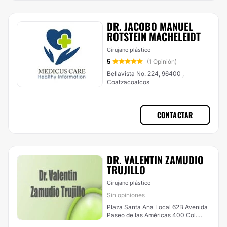
DR. JACOBO MANUEL
ROTSTEIN MACHELEIDT
Cirujano plástico
5
(1 Opinión)
Bellavista No. 224, 96400 ,
Coatzacoalcos
CONTACTAR
DR. VALENTIN ZAMUDIO
TRUJILLO
Cirujano plástico
Sin opiniones
Plaza Santa Ana Local 62B Avenida
Paseo de las Américas 400 Col.
Ylang Ylang, Boca del Río