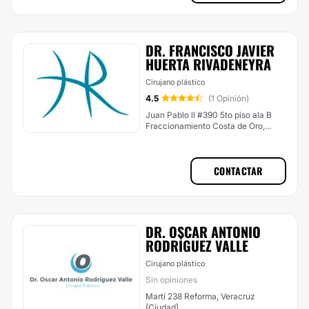
DR. FRANCISCO JAVIER
HUERTA RIVADENEYRA
Cirujano plástico
4.5
(1 Opinión)
Juan Pablo ll #390 5to piso ala B
Fraccionamiento Costa de Oro,
Boca del Río
CONTACTAR
DR. OSCAR ANTONIO
RODRÍGUEZ VALLE
Cirujano plástico
Sin opiniones
Martí 238 Reforma, Veracruz
(Ciudad)