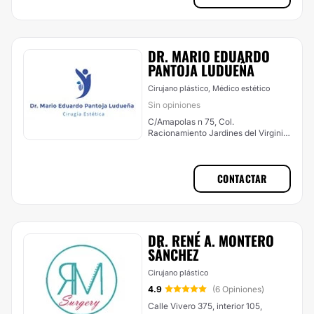
DR. MARIO EDUARDO
PANTOJA LUDUEÑA
Cirujano plástico, Médico estético
Sin opiniones
C/Amapolas n 75, Col.
Racionamiento Jardines del Virginia
9429, Boca del Río
CONTACTAR
DR. RENÉ A. MONTERO
SÁNCHEZ
Cirujano plástico
4.9
(6 Opiniones)
Calle Vivero 375, interior 105,