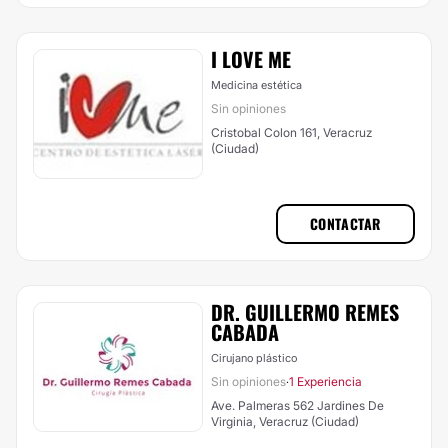
I LOVE ME
Medicina estética
Sin opiniones
Cristobal Colon 161, Veracruz
(Ciudad)
CONTACTAR
DR. GUILLERMO REMES
CABADA
Cirujano plástico
Sin opiniones
1 Experiencia
·
Ave. Palmeras 562 Jardines De
Virginia, Veracruz (Ciudad)