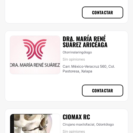
CONTACTAR
​DRA. MARÍA RENÉ
SUÁREZ ARICÉAGA
Otorrinolaringólogo
Sin opiniones
Carr. México-Veracruz 560, Col.
Pastoresa, Xalapa
CONTACTAR
CIOMAX RC
Cirujano maxilofacial, Odontólogo
Sin opiniones