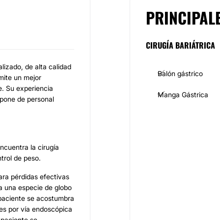
PRINCIPAL
CIRUGÍA BARIÁTRICA
lizado, de alta calidad
Balón gástrico
mite un mejor
e. Su experiencia
Manga Gástrica
spone de personal
ncuentra la cirugía
trol de peso.
para pérdidas efectivas
ca una especie de globo
 paciente se acostumbra
es por vía endoscópica
 paciente se