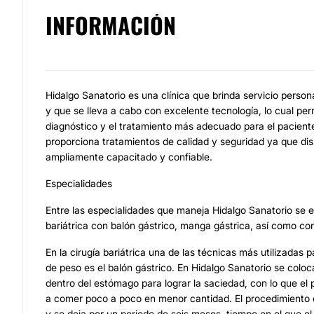
INFORMACIÓN
Hidalgo Sanatorio es una clínica que brinda servicio persona
y que se lleva a cabo con excelente tecnología, lo cual per
diagnóstico y el tratamiento más adecuado para el pacient
proporciona tratamientos de calidad y seguridad ya que di
ampliamente capacitado y confiable.
Especialidades
Entre las especialidades que maneja Hidalgo Sanatorio se e
bariátrica con balón gástrico, manga gástrica, así como con
En la cirugía bariátrica una de las técnicas más utilizadas 
de peso es el balón gástrico. En Hidalgo Sanatorio se colo
dentro del estómago para lograr la saciedad, con lo que el
a comer poco a poco en menor cantidad. El procedimiento 
y se deja por un periodo de seis meses, tiempo en el que el