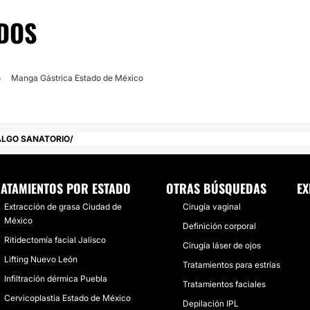
DOS
o
Manga Gástrica Estado de México
ALGO SANATORIO
RATAMIENTOS POR ESTADO
OTRAS BÚSQUEDAS
EX
Extracción de grasa Ciudad de
Cirugía vaginal
México
Definición corporal
Ritidectomía facial Jalisco
Cirugía láser de ojos
Lifting Nuevo León
Tratamientos para estrías
Infiltración dérmica Puebla
Tratamientos faciales
Cervicoplastia Estado de México
Depilación IPL