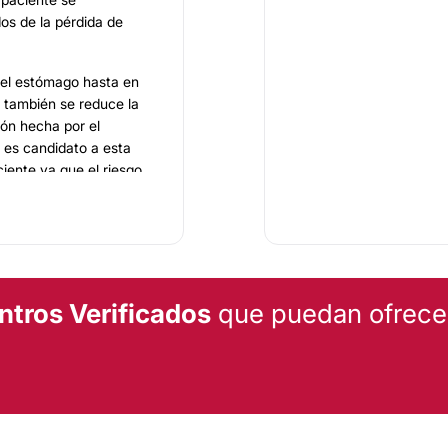
os de la pérdida de
del estómago hasta en
 también se reduce la
ón hecha por el
e es candidato a esta
ciente ya que el riesgo
uperación es más corto
sonal especializado
 ocasiona tanto el
tivo es lograr que el
ntros Verificados
que puedan ofrecert
ctividad física a largo
 a caer en su
e México.