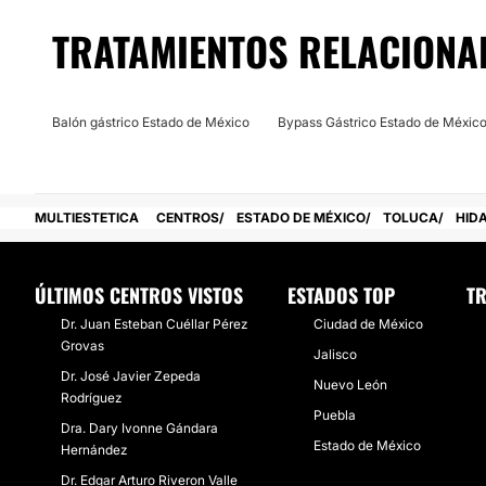
Posibilidad de videoconsulta:
TRATAMIENTOS RELACIONA
No
Financiación o facilidades de pago:
Balón gástrico Estado de México
Bypass Gástrico Estado de Méxic
No
MULTIESTETICA
CENTROS
ESTADO DE MÉXICO
TOLUCA
HID
ÚLTIMOS CENTROS VISTOS
ESTADOS TOP
T
Dr. Juan Esteban Cuéllar Pérez
Ciudad de México
Grovas
Jalisco
Dr. José Javier Zepeda
Nuevo León
Rodríguez
Puebla
Dra. Dary Ivonne Gándara
Estado de México
Hernández
Dr. Edgar Arturo Riveron Valle