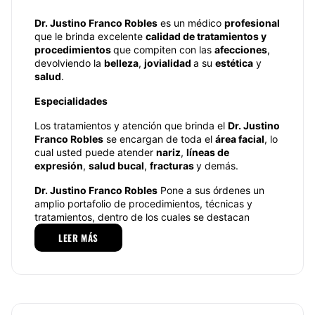
Dr. Justino Franco Robles
es un médico
profesional
que le brinda excelente
calidad de tratamientos y
procedimientos
que compiten con las
afecciones
,
devolviendo la
belleza
,
jovialidad
a su
estética
y
salud
.
Especialidades
Los tratamientos y atención que brinda el
Dr. Justino
Franco Robles
se encargan de toda el
área facial
, lo
cual usted puede atender
nariz
,
líneas de
expresión
,
salud bucal
,
fracturas
y demás.
Dr. Justino Franco Robles
Pone a sus órdenes un
amplio portafolio de procedimientos, técnicas y
tratamientos, dentro de los cuales se destacan
principalmente los siguientes servicios, de los cuales
LEER MÁS
podrá
beneficiarse:
Aumento de labios, Extracción
de muelas del juicio, Liposucción de cara, Rellenos
faciales, Remoción de lunares, toxina botulínica,
Cirugía estética nasal, Cuello, Fracturas faciales,
Fracturas nasales, Hilos rusos, Cirugía maxilofacial,
Cirugía maxilofacial odontología, Blanqueamientos