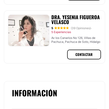
DRA. YESENIA FIGUEROA
VELASCO
5
(39 Opiniones)
·
5 Experiencias
Av los Canarios No 126, Villas de
Pachuca, Pachuca de Soto, Hidalgo
CONTACTAR
INFORMACIÓN