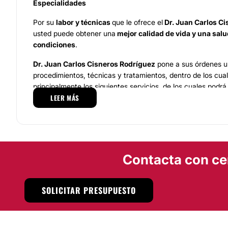
Especialidades
Por su
labor y técnicas
que le ofrece el
Dr. Juan Carlos C
usted puede obtener una
mejor calidad de vida y una sal
condiciones
.
Dr. Juan Carlos Cisneros Rodríguez
pone a sus órdenes un
procedimientos, técnicas y tratamientos, dentro de los cua
principalmente los siguientes servicios, de los cuales podr
LEER MÁS
para la obesidad, Banda gástrica, Cirugía bariátrica
Localización
Dr. Juan Carlos Cisneros Rodriguez
se pone a sus órdene
atención, profesionalismo y resultados de primer nivel
e
Contacta con ce
Sinaloa
, donde usted podrá poner punto final a esta enfe
grandes
padecimientos
y
secuelas
.
SOLICITAR PRESUPUESTO
Dr. Juan Carlos Cisneros Rodriguez
es un profesional alt
cuenta con una completa formación y una sólida e intachab
especialidad. Además, brinda
asesoría profesional
a los p
dispuesta a ofrecerles consejos relacionados con la
preven