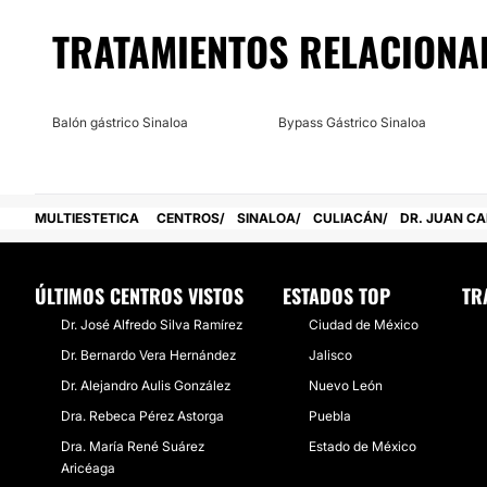
Nos referimos a un especialista que se ocupa de proporcio
TRATAMIENTOS RELACIONA
atención
sanitaria a cada de las personas que decide conf
cuidado de su salud.
Pide un presupuesto con
Dr. Juan Carlos Cisneros Rodrig
Balón gástrico Sinaloa
Bypass Gástrico Sinaloa
cambio. Descubre los beneficios de recibir atención médic
contáctenos hoy para obtener más información, si quieres 
Juan Carlos Cisneros Rodriguez
es una excelente elecció
Posibilidad de videoconsulta:
MULTIESTETICA
CENTROS
SINALOA
CULIACÁN
DR. JUAN C
No
ÚLTIMOS CENTROS VISTOS
ESTADOS TOP
TR
Financiación o facilidades de pago:
​Dr. José Alfredo Silva Ramírez
Ciudad de México
No
​Dr. Bernardo Vera Hernández
Jalisco
​Dr. Alejandro Aulis González
Nuevo León
​Dra. Rebeca Pérez Astorga
Puebla
​Dra. María René Suárez
Estado de México
Aricéaga