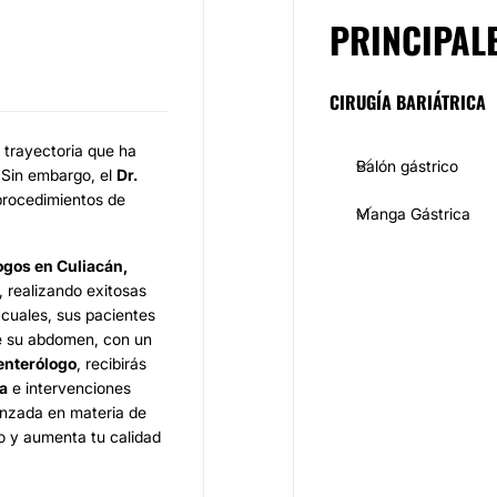
PRINCIPAL
CIRUGÍA BARIÁTRICA
 trayectoria que ha
Balón gástrico
 Sin embargo, el
Dr.
procedimientos de
Manga Gástrica
ogos en Culiacán,
, realizando exitosas
s cuales, sus pacientes
de su abdomen, con un
enterólogo
, recibirás
a
e intervenciones
anzada en materia de
po y aumenta tu calidad