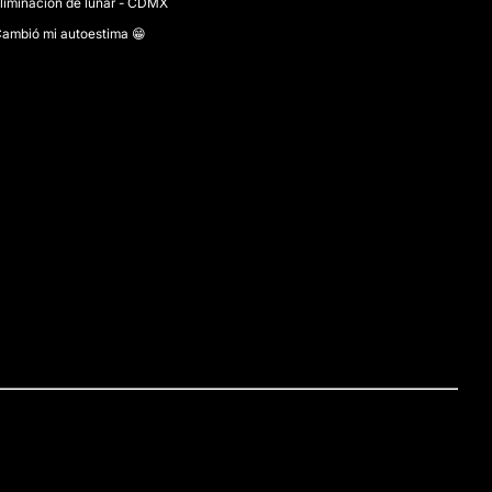
liminación de lunar - CDMX
ambió mi autoestima 😁