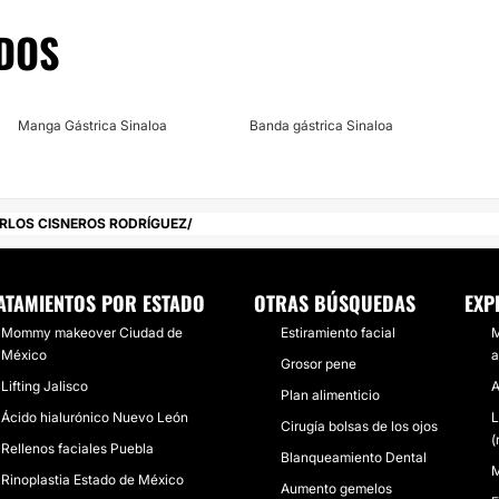
nar una
excelente
DOS
iar en sus manos el
uez
. Empieza tu gran
Manga Gástrica Sinaloa
Banda gástrica Sinaloa
a en México y
agendar una cita.
Dr.
n.
ARLOS CISNEROS RODRÍGUEZ
ATAMIENTOS POR ESTADO
OTRAS BÚSQUEDAS
EXP
Mommy makeover Ciudad de
Estiramiento facial
M
México
Grosor pene
Lifting Jalisco
A
Plan alimenticio
Ácido hialurónico Nuevo León
L
Cirugía bolsas de los ojos
(
Rellenos faciales Puebla
Blanqueamiento Dental
M
Rinoplastia Estado de México
Aumento gemelos