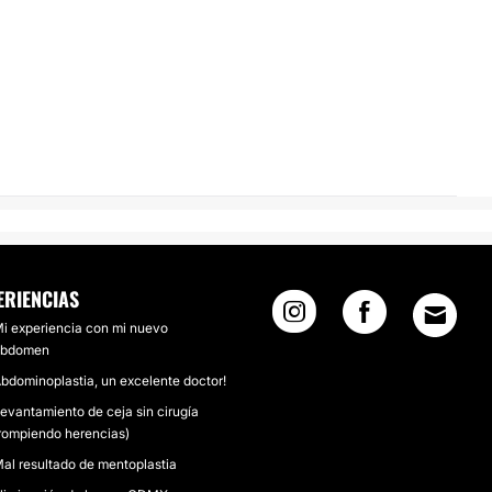
ERIENCIAS
i experiencia con mi nuevo
abdomen
bdominoplastia, un excelente doctor!
evantamiento de ceja sin cirugía
rompiendo herencias)
al resultado de mentoplastia