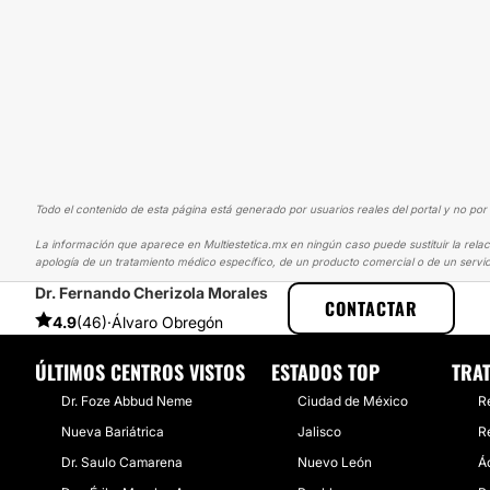
Todo el contenido de esta página está generado por usuarios reales del portal y no por 
La información que aparece en Multiestetica.mx en ningún caso puede sustituir la relac
apología de un tratamiento médico específico, de un producto comercial o de un servic
Dr. Fernando Cherizola Morales
MULTIESTETICA
EXPERIENCIAS
EXPERIENCIAS SOBRE ÁCIDO HI
CONTACTAR
4.9
(46)
·
Álvaro Obregón
ÚLTIMOS CENTROS VISTOS
ESTADOS TOP
TRA
Dr. Foze Abbud Neme
Ciudad de México
R
Nueva Bariátrica
Jalisco
R
Dr. Saulo Camarena
Nuevo León
Á