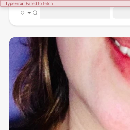
TypeError: Failed to fetch
|