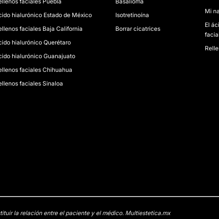
ellenos faciales Puebla
Basalioma
Mi na
cido hialurónico Estado de México
Isotretinoína
El ác
llenos faciales Baja California
Borrar cicatrices
facia
cido hialurónico Querétaro
Relle
cido hialurónico Guanajuato
ellenos faciales Chihuahua
ellenos faciales Sinaloa
uir la relación entre el paciente y el médico. Multiestetica.mx