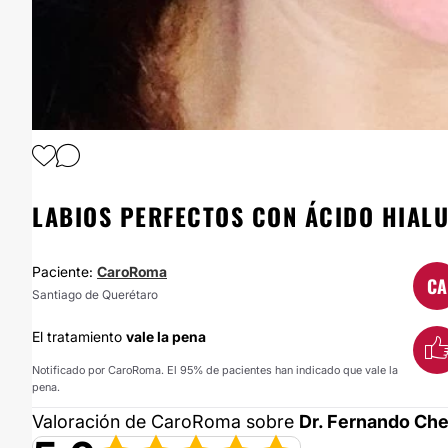
LABIOS PERFECTOS CON ÁCIDO HIAL
Paciente:
CaroRoma
CA
Santiago de Querétaro
El tratamiento
vale la pena
Notificado por CaroRoma. El 95% de pacientes han indicado que vale la
pena.
Valoración de CaroRoma sobre
Dr. Fernando Che