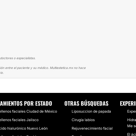
doctores o especialistas.
ión entre el paciente y su médico. Multiestetica.mx no hace
io.
ALURÓNICO
LABIOS PERFECTOS CON ÁCIDO HIALURONICO
TAMIENTOS POR ESTADO
OTRAS BÚSQUEDAS
EXPERI
ellenos faciales Ciudad de México
Liposuccion de papada
Expe
ellenos faciales Jalisco
Cirugía labios
Hidra
Me se
cido hialurónico Nuevo León
Rejuvenecimiento facial
El ác