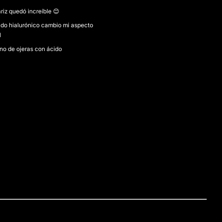
riz quedó increíble 😊
ido hialurónico cambio mi aspecto
l
no de ojeras con ácido