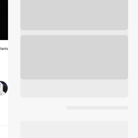
tario
O