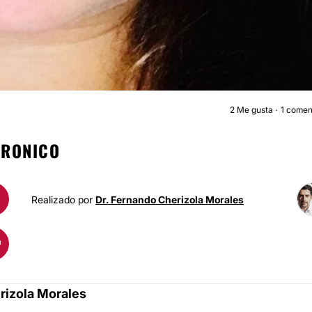
2
Me gusta
1 comen
ÁCIDO HIALURÓNIC
URONICO
Realizado por
Dr. Fernando Cherizola Morales
rizola Morales