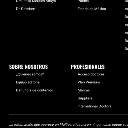
Dra. Érika Morales Anaya
Puebla
R
Dr. Peimbert
Estado de México
Á
Re
Á
Á
R
R
SOBRE NOSOTROS
PROFESIONALES
¿Quiénes somos?
Acceso doctores
Equipo editorial
Plan Premium
Denuncia de contenido
Marcas
Suppliers
International Doctors
La información que aparece en Multiestetica.mx en ningún caso puede sustit