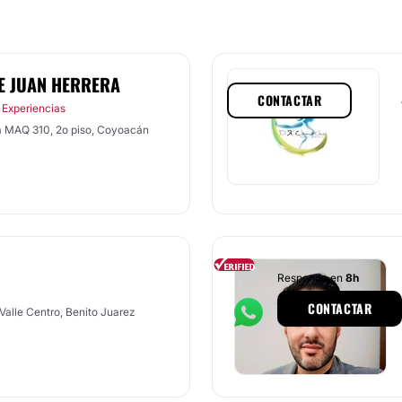
E JUAN HERRERA
CONTACTAR
 Experiencias
a MAQ 310, 2o piso, Coyoacán
Responde en
8h
CONTACTAR
 Valle Centro, Benito Juarez