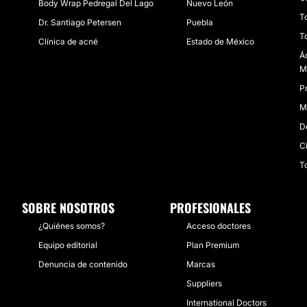
Body Wrap Pedregal Del Lago
Nuevo León
T
Dr. Santiago Petersen
Puebla
T
Clínica de acné
Estado de México
Á
M
Pr
M
D
C
T
SOBRE NOSOTROS
PROFESIONALES
¿Quiénes somos?
Acceso doctores
Equipo editorial
Plan Premium
Denuncia de contenido
Marcas
Suppliers
International Doctors