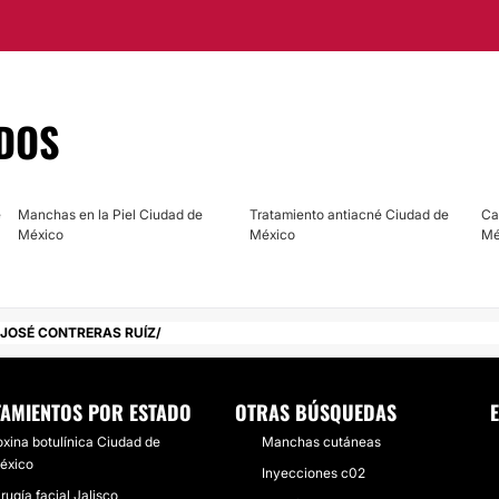
iales, así como también
 piel.
DOS
as sobre lo que deseas
 de las asesorías en su
e
Manchas en la Piel Ciudad de
Tratamiento antiacné Ciudad de
Ca
México
México
Mé
 JOSÉ CONTRERAS RUÍZ
TAMIENTOS POR ESTADO
OTRAS BÚSQUEDAS
oxina botulínica Ciudad de
Manchas cutáneas
éxico
Inyecciones c02
rugía facial Jalisco