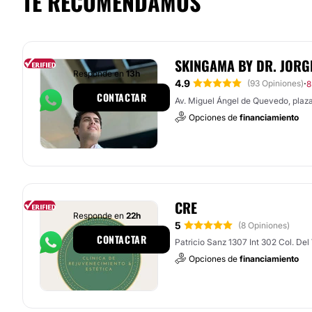
TE RECOMENDAMOS
SKINGAMA BY DR. JORG
Responde en
13h
4.9
·
(93 Opiniones)
8
CONTACTAR
Av. Miguel Ángel de Quevedo, plaz
Opciones de
financiamiento
CRE
Responde en
22h
5
(8 Opiniones)
CONTACTAR
Patricio Sanz 1307 Int 302 Col. Del
Opciones de
financiamiento