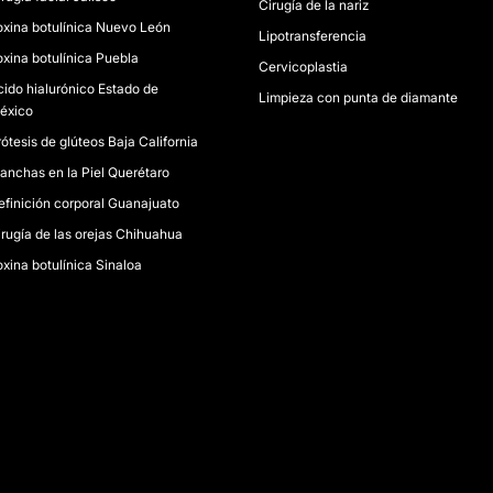
Cirugía de la nariz
oxina botulínica Nuevo León
Lipotransferencia
oxina botulínica Puebla
Cervicoplastia
cido hialurónico Estado de
Limpieza con punta de diamante
éxico
ótesis de glúteos Baja California
anchas en la Piel Querétaro
efinición corporal Guanajuato
irugía de las orejas Chihuahua
oxina botulínica Sinaloa