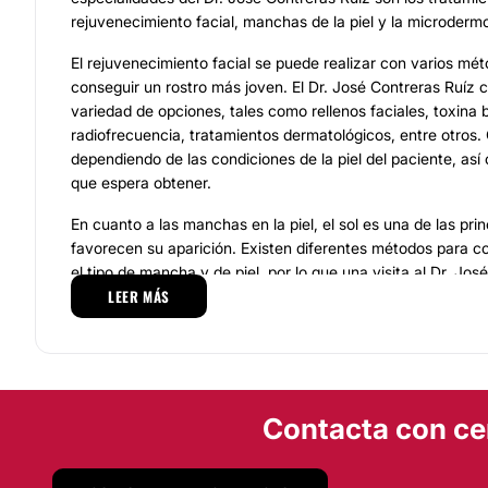
rejuvenecimiento facial, manchas de la piel y la microderm
El rejuvenecimiento facial se puede realizar con varios mé
conseguir un rostro más joven. El Dr. José Contreras Ruíz
variedad de opciones, tales como rellenos faciales, toxina b
radiofrecuencia, tratamientos dermatológicos, entre otros.
dependiendo de las condiciones de la piel del paciente, así
que espera obtener.
En cuanto a las manchas en la piel, el sol es una de las pri
favorecen su aparición. Existen diferentes métodos para 
el tipo de mancha y de piel, por lo que una visita al Dr. Jos
LEER MÁS
permitirá definir qué tratamiento es el más adecuado para t
Existen desde cremas despigmentadoras, hasta tratamiento
sus huellas.
Otro tratamiento para tratar imperfecciones en el rostro que
Contreras Ruíz es la microdermoabrasión la cual tiene como
Contacta con ce
todas las células muertas de la piel. Gracias a este tratami
limpieza profunda de la cara y eliminar todas aquellas peq
No requiere de anestesia y se considera que es mínimament