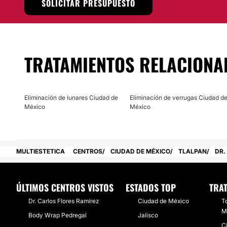
SOLICITAR PRESUPUESTO
tratamiento es ideal para personas con cicatrices superfic
para todo aquel que quiere simplemente limpiar y mejorar la
Localización
TRATAMIENTOS RELACIONA
Contacta con el Dr. José Contreras Ruíz y pídele referenci
realizarte. Resolverá todas tus dudas y te brindará la mejor
consultorio ubicado en la Ciudad de México.
Eliminación de lunares Ciudad de
Eliminación de verrugas Ciudad d
Posibilidad de videoconsulta:
México
México
No
Financiación o facilidades de pago:
MULTIESTETICA
CENTROS
CIUDAD DE MÉXICO
TLALPAN
DR.
No
ÚLTIMOS CENTROS VISTOS
ESTADOS TOP
TRA
Dr. Carlos Flores Ramírez
Ciudad de México
T
M
Body Wrap Pedregal
Jalisco
Ci