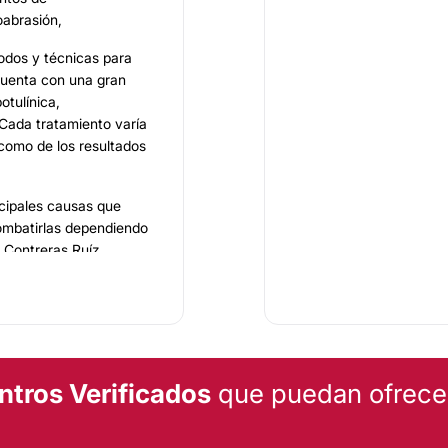
oabrasión,
todos y técnicas para
 cuenta con una gran
otulínica,
 Cada tratamiento varía
 como de los resultados
ncipales causas que
combatirlas dependiendo
é Contreras Ruíz
erminar con ellas.
s con láser que borra
 realiza el Dr. José
 objetivo eliminar
ntros Verificados
que puedan ofrecert
ento se logra una
ueñas imperfecciones.
e invasivo. Este