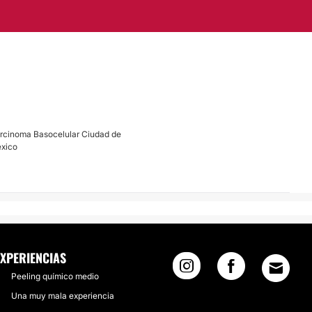
rcinoma Basocelular Ciudad de
xico
EXPERIENCIAS
Peeling químico medio
Una muy mala experiencia