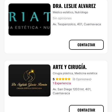
DRA. LESLIE ALVAREZ
Médico estético, Nutriólogo
Sin opiniones
Av. Teopanzolco, 401, Cuernavaca
CONTACTAR
ARTE Y CIRUGÍA.
Cirugía plástica, Medicina estética
5
(6 Opiniones)
·
1 Experiencia
Av. San Diego 1203 Int. 401,
Cuernavaca
CONTACTAR