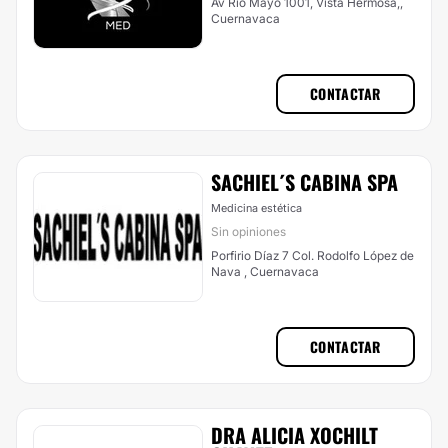
Av Río Mayo 1001, Vista Hermosa,,
Cuernavaca
CONTACTAR
SACHIEL´S CABINA SPA
Medicina estética
Sin opiniones
Porfirio Díaz 7 Col. Rodolfo López de
Nava , Cuernavaca
CONTACTAR
DRA ALICIA XOCHILT