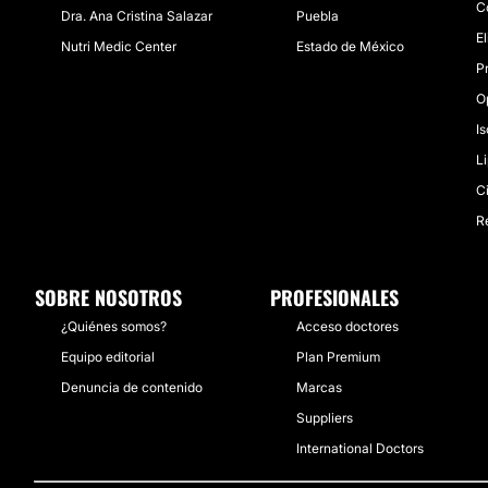
C
Dra. Ana Cristina Salazar
Puebla
E
Nutri Medic Center
Estado de México
P
O
I
L
C
R
SOBRE NOSOTROS
PROFESIONALES
¿Quiénes somos?
Acceso doctores
Equipo editorial
Plan Premium
Denuncia de contenido
Marcas
Suppliers
International Doctors