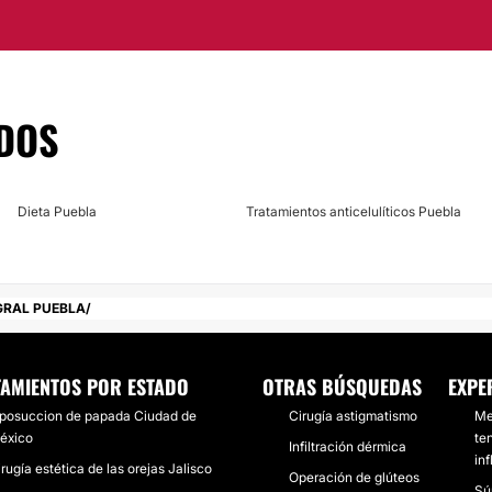
 de estas nuevas
DOS
uebla.
Dieta Puebla
Tratamientos anticelulíticos Puebla
GRAL PUEBLA
TAMIENTOS POR ESTADO
OTRAS BÚSQUEDAS
EXPE
iposuccion de papada Ciudad de
Cirugía astigmatismo
Me
éxico
te
Infiltración dérmica
in
rugía estética de las orejas Jalisco
Operación de glúteos
Sú