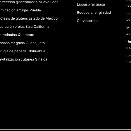
orrección ginecomastia Nuevo León
Lipoaspirar grasa
fe
liminación arrugas Puebla
Recuperar virginidad
Lo
rótesis de glúteos Estado de México
pe
Cervicoplastia
peración orejas Baja California
Me
au
sotretinoína Querétaro
Un
ipoaspirar grasa Guanajuato
me
irugía de papada Chihuahua
Le
evitalización cutánea Sinaloa
(r