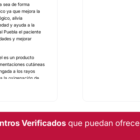
ya sea de forma
ico ya que mejora la
gico, alivia
iedad y ayuda a la
al Puebla el paciente
dades y mejorar
el es un producto
igmentaciones cutáneas
ngada a los rayos
ora la oxigenación de
ás limpia y clara. El
encia y la capacitación
, aplicación de
l tratamiento se lleva a
ntros Verificados
que puedan ofrecert
 corporal, previene el
un tratamiento
l Puebla encontrará el