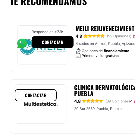
TE RECOMENDAMOS
MEILI REJUVENECIMIENT
Responde en
+72h
4.9
·
(99 Opiniones)
1
CONTACTAR
4 sedes en Atlixco, Puebla, Apizaco.
Opciones de
financiamiento
Primera visita
gratuita
CLINICA DERMATOLÓGICA
PUEBLA
CONTACTAR
4.8
·
(39 Opiniones)
1 
20 Sur 2539, Puebla, Puebla