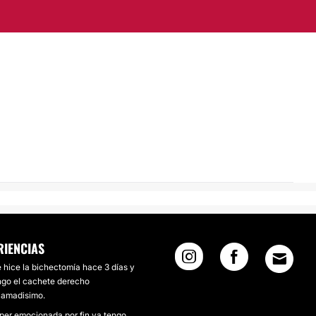
RIENCIAS
 hice la bichectomía hace 3 días y
ngo el cachete derecho
flamadisimo.
per emocionada por fin ya tengo