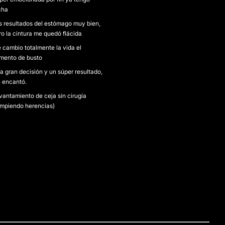
cha
s resultados del estómago muy bien,
ro la cintura me quedó flácida
 cambio totalmente la vida el
mento de busto
a gran decisión y un súper resultado,
 encantó.
vantamiento de ceja sin cirugía
ompiendo herencias)