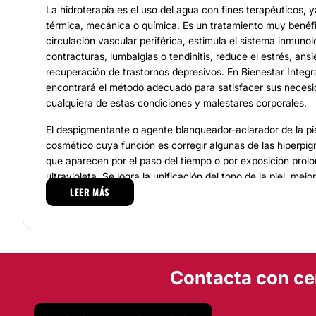
La hidroterapia es el uso del agua con fines terapéuticos, 
térmica, mecánica o química. Es un tratamiento muy benéf
circulación vascular periférica, estimula el sistema inmunoló
contracturas, lumbalgias o tendinitis, reduce el estrés, ans
recuperación de trastornos depresivos. En Bienestar Integr
encontrará el método adecuado para satisfacer sus necesi
cualquiera de estas condiciones y malestares corporales.
El despigmentante o agente blanqueador-aclarador de la pi
cosmético cuya función es corregir algunas de las hiperp
que aparecen por el paso del tiempo o por exposición prolo
ultravioleta. Se logra la unificación del tono de la piel, mej
LEER MÁS
esta, evita la formación de melanina y se obtiene una piel m
personal de Bienestar Integral Puebla cuenta con la experi
para el uso correcto de estos productos.
La vinoterapia consiste en unaexfoliación en todo el cuerpo
mascarilla, hidroterapia y masaje relajante completo, todo e
Contacta con ce
cabo con productos de vino. Los beneficios son hidratación
envejecimiento prematuro, combate el envejecimiento, es 
antioxidante y favorece la circulación. EnBienestar Integra