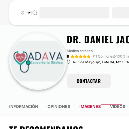
|
DR. DANIEL J
Médico estético
5
·
(11 Opiniones)
100% l
Av. 1 de Mayo s/n, Lote 34, Mz C-3
CONTACTAR
INFORMACIÓN
OPINIONES
IMÁGENES
VIDEOS