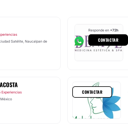
Responde en
+72h
xperiencias
CONTACTAR
 ciudad Satélite, Naucalpan de
 ACOSTA
CONTACTAR
 Experiencias
 México