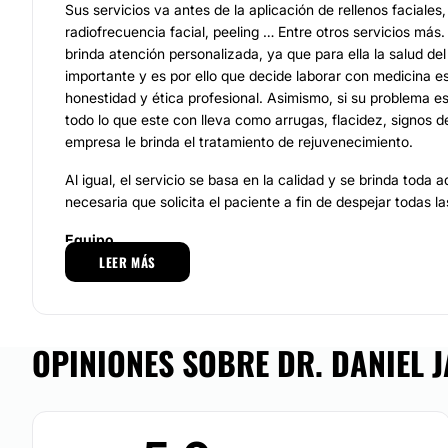
Sus servicios va antes de la aplicación de rellenos faciales,
radiofrecuencia facial, peeling … Entre otros servicios má
brinda atención personalizada, ya que para ella la salud de
importante y es por ello que decide laborar con medicina e
honestidad y ética profesional. Asimismo, si su problema e
todo lo que este con lleva como arrugas, flacidez, signos d
empresa le brinda el tratamiento de rejuvenecimiento.
Al igual, el servicio se basa en la calidad y se brinda toda 
necesaria que solicita el paciente a fin de despejar todas 
Equipo
LEER MÁS
Cuenta con medicina come el personal dispone de amplia e
a fin de cumplir sus necesidades estéticas. Profesionalism
dedicación, vanguardia, responsabilidad son algunos facto
la labor de quienes laboran con el
Dr. Daniel Jacintos Garc
OPINIONES SOBRE DR. DANIEL J
Además, cabe destacar que se distingue por estar certificad
es un profesional que se mantiene en actualización continu
responsable de brindar una labor que permite resultados de