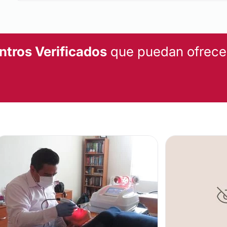
ntros Verificados
que puedan ofrecert