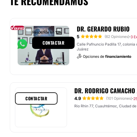
TE RECOMENDAMOS
DR. GERARDO RUBIO
Responde en
12h
5
·
(62 Opiniones)
3 E
CONTACTAR
Calle Pafnuncio Padilla 17, colonia
Juárez
Opciones de
financiamiento
DR. RODRIGO CAMACHO
CONTACTAR
4.9
·
(101 Opiniones)
25
Rio Rhin 77, Cuauhtémoc, Ciudad de