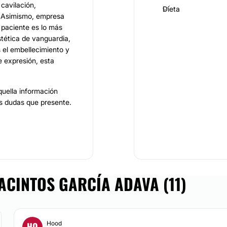
 cavilación,
Dieta
s. Asimismo, empresa
l paciente es lo más
stética de vanguardia,
s el embellecimiento y
e expresión, esta
aquella información
las dudas que presente.
xperiencia y buen trato
o, compromiso,
res que hacen destacar
ía
.
ACINTOS GARCÍA ADAVA (11)
o, lo cual indica que
a, es profesional y
 óptimo nivel.
Hood
HO