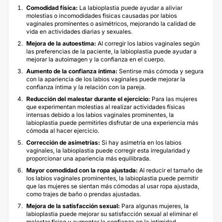
Comodidad física:
La labioplastia puede ayudar a aliviar
molestias o incomodidades físicas causadas por labios
vaginales prominentes o asimétricos, mejorando la calidad de
vida en actividades diarias y sexuales.
Mejora de la autoestima:
Al corregir los labios vaginales según
las preferencias de la paciente, la labioplastia puede ayudar a
mejorar la autoimagen y la confianza en el cuerpo.
Aumento de la confianza íntima:
Sentirse más cómoda y segura
con la apariencia de los labios vaginales puede mejorar la
confianza íntima y la relación con la pareja.
Reducción del malestar durante el ejercicio:
Para las mujeres
que experimentan molestias al realizar actividades físicas
intensas debido a los labios vaginales prominentes, la
labioplastia puede permitirles disfrutar de una experiencia más
cómoda al hacer ejercicio.
Corrección de asimetrías:
Si hay asimetría en los labios
vaginales, la labioplastia puede corregir esta irregularidad y
proporcionar una apariencia más equilibrada.
Mayor comodidad con la ropa ajustada:
Al reducir el tamaño de
los labios vaginales prominentes, la labioplastia puede permitir
que las mujeres se sientan más cómodas al usar ropa ajustada,
como trajes de baño o prendas ajustadas.
Mejora de la satisfacción sexual:
Para algunas mujeres, la
labioplastia puede mejorar su satisfacción sexual al eliminar el
malestar físico y aumentar la confianza en la intimidad.