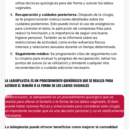
utiliza técnicas quirúrgicas para dar forma y suturar los labios
vaginales.
Recuperación y cuidados posteriores:
Después de la cirugía,
se te proporcionarán instrucciones detalladas sobre los
cuidados posteriores. Esto puede incluir el uso de analgésicos
para controlar el dolor, la aplicación de compresas frías para
reducir la hinchazón y la importancia de seguir una buena
higiene personal. También se te informará sobre las
restricciones de actividad, como evitar esfuerzos físicos
intensos y relaciones sexuales durante un tiempo determinado.
Seguimiento médico
: Se programarán citas de seguimiento con
tu cirujano para evaluar tu progreso de recuperación, retirar los
puntos de sutura (si se utilizaron) y brindarte cualquier otra
recomendación o cuidado adicional necesario.
LA LABIOPLASTIA ES UN PROCEDIMIENTO QUIRÚRGICO QUE SE REALIZA PARA
ALTERAR EL TAMAÑO O LA FORMA DE LOS LABIOS VAGINALES
En conclusión, la labioplastia es un procedimiento quirúrgico que se
realiza para alterar el tamaño o la forma de los labios vaginales. Si bien
puede haber razones físicas y emocionales para considerar esta cirugía,
es importante recordar que es una decisión personal y no es médicamente
necesaria.
La labioplastia puede ofrecer beneficios como mejorar la comodidad