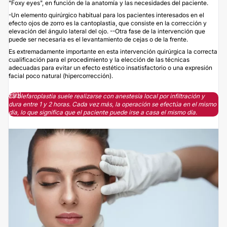
"Foxy eyes", en función de la anatomía y las necesidades del paciente.
-Un elemento quirúrgico habitual para los pacientes interesados en el
efecto ojos de zorro es la cantoplastia, que consiste en la corrección y
elevación del ángulo lateral del ojo. --Otra fase de la intervención que
puede ser necesaria es el levantamiento de cejas o de la frente.
Es extremadamente importante en esta intervención quirúrgica la correcta
cualificación para el procedimiento y la elección de las técnicas
adecuadas para evitar un efecto estético insatisfactorio o una expresión
facial poco natural (hipercorrección).
La blefaroplastia suele realizarse con anestesia local por infiltración y
dura entre 1 y 2 horas. Cada vez más, la operación se efectúa en el mismo
día, lo que significa que el paciente puede irse a casa el mismo día.