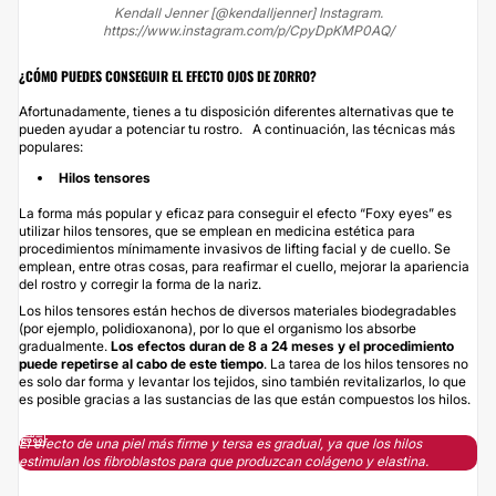
Kendall Jenner [@kendalljenner] Instagram.
https://www.instagram.com/p/CpyDpKMP0AQ/
¿CÓMO PUEDES CONSEGUIR EL EFECTO OJOS DE ZORRO?
Afortunadamente, tienes a tu disposición diferentes alternativas que te
pueden ayudar a potenciar tu rostro. A continuación, las técnicas más
populares:
Hilos tensores
La forma más popular y eficaz para conseguir el efecto “Foxy eyes” es
utilizar
hilos tensores
, que se emplean en medicina estética para
procedimientos mínimamente invasivos de lifting facial y de cuello. Se
emplean, entre otras cosas, para reafirmar el cuello, mejorar la apariencia
del rostro y corregir la forma de la nariz.
Los hilos tensores están hechos de diversos materiales biodegradables
(por ejemplo, polidioxanona), por lo que el organismo los absorbe
gradualmente.
Los efectos duran de 8 a 24 meses y el procedimiento
puede repetirse al cabo de este tiemp
o
. La tarea de los hilos tensores no
es solo dar forma y levantar los tejidos, sino también revitalizarlos, lo que
es posible gracias a las sustancias de las que están compuestos los hilos.
El efecto de una piel más firme y tersa es gradual, ya que los hilos
estimulan los fibroblastos para que produzcan colágeno y elastina.