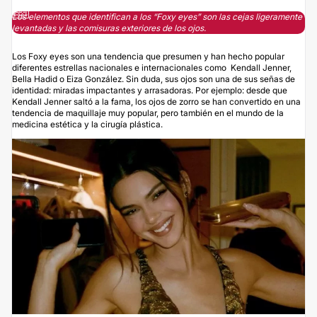
Los elementos que identifican a los “Foxy eyes” son las cejas ligeramente
levantadas y las comisuras exteriores de los ojos.
Los Foxy eyes son una tendencia que presumen y han hecho popular
diferentes estrellas nacionales e internacionales como Kendall Jenner,
Bella Hadid o Eiza González. Sin duda, sus ojos son una de sus señas de
identidad: miradas impactantes y arrasadoras. Por ejemplo: desde que
Kendall Jenner saltó a la fama, los ojos de zorro se han convertido en una
tendencia de maquillaje muy popular, pero también en el mundo de la
medicina estética y la cirugía plástica.