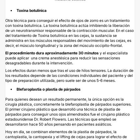
Toxina botulínica
Otra técnica para conseguir el efecto de ojos de zorro es un tratamiento
con
toxina botulínica
. La toxina botulínica actúa inhibiendo la liberación
de un neurotransmisor responsable de la contracción muscular. En el caso
del tratamiento de Toxina botulínica en las cejas, la sustancia se
administra en los músculos responsables del movimiento de las cejas, es
decir, el músculo longitudinal y la zona del músculo occipito-frontal.
El procedimiento dura aproximadamente 30 minutos
y el especialista
puede aplicar una crema anestésica para reducir las sensaciones
desagradables durante la intervención.
Los efectos duran menos que tras el uso de hilos tensores. La duración de
los resultados depende de las condiciones individuales del paciente y del
tipo de preparación utilizada, pero suele ser de unos 5-6 meses.
Blefaroplastia o plastia de párpados
Para quienes desean un resultado permanente, la única opción es la
cirugía plástica, concretamente la
blefaroplastia
de párpados superiores.
El primer cirujano plástico que desarrolló una técnica de plastia de
párpados para conseguir unos ojos almendrados fue el cirujano plástico
estadounidense Dr. Robert Flowers. Las técnicas que empleó se
desarrollaron hace 50 años pensando en pacientes asiáticos.
Hoy en día, se combinan elementos de la plastia de párpados, la
cantoplastia, la cantopexia y el lifting de cejas para lograr el efecto de