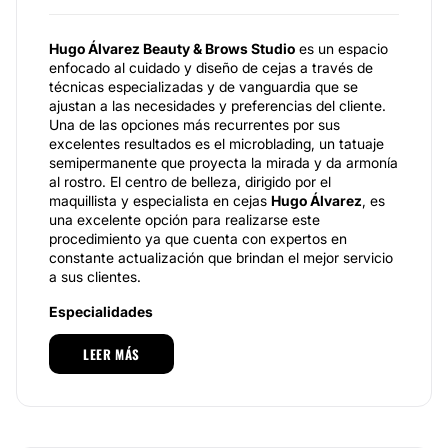
Hugo Álvarez Beauty & Brows Studio
es un espacio
enfocado al cuidado y diseño de cejas a través de
técnicas especializadas y de vanguardia que se
ajustan a las necesidades y preferencias del cliente.
Una de las opciones más recurrentes por sus
excelentes resultados es el microblading, un tatuaje
semipermanente que proyecta la mirada y da armonía
al rostro. El centro de belleza, dirigido por el
maquillista y especialista en cejas
Hugo Álvarez
, es
una excelente opción para realizarse este
procedimiento ya que cuenta con expertos en
constante actualización que brindan el mejor servicio
a sus clientes.
Especialidades
El servicio que ofrece
Hugo Álvarez Beauty & Brows
LEER MÁS
Studio
es para todas aquellas personas que desean
un diseño de cejas que ayuden a mejorar la estética
de su rostro, siendo el microblading el principal
procedimiento para perfeccionar la densidad, el
tamaño y la forma de las cejas.