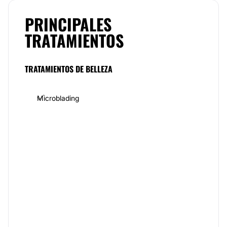
Cabe mencionar que en cada caso a tratar, es
PRINCIPALES
importante realizar una valoración que identifica el
TRATAMIENTOS
estado de salud de la persona con el fin de determinar
si es candidata a realizarse el procedimiento puesto
que es mínimamente invasivo. Sin embargo, el
personal cuenta con el equipo y la experiencia para
TRATAMIENTOS DE BELLEZA
realizar este procedimiento por lo cual sus clientes
pueden tener la certeza de estar en manos de
profesionales de la belleza.
Microblading
Equipo
Hugo Álvarez Beauty & Brows Studio
cuenta con un
equipo de colaboradores especialistas en diseño de
cejas quienes se encuentran en constante
capacitación para ofrecer la mejor atención. Dispone
de excelente material y productos de calidad para
brindar un servicio de primera en instalaciones
cómodas y acondicionadas de tal forma que el cliente
pueda experimentar un momento de tranquilidad
donde lo tratan como se merece.Transformar la
mirada es el objetivo del centro de belleza donde los
clientes tienen la oportunidad de renovar su mirada a