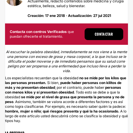
Actualmente, redacto contenidos sobre medicina y cirugía
estética, belleza, salud y bienestar.
Creación: 17 ene 2018 · Actualización: 27 jul 2021
Contacta con centros Verificados
que
CONTACTAR
puedan ofrecerte el tratamiento.
Al escuchar la palabra obesidad, inmediatamente se nos viene a la mente
una persona con exceso de grasa y masa corporal, a la que incluso se le
dificulta el poder moverse y de inmediato pensamos que su salud corre
peligro por ser propensa a una enfermedad que incluso lleva a perder la
vida.
Los especialistas recuerdan que la obesidad
no se mide por los kilos que
las personas presentan.
Si bien,
puede haber personas con kilitos de
más y no presentan obesidad
; por el contrario, puede haber
personas
con menos kilos y sí presentan obesidad
. Todo esto se debe a que la
obesidad
se mide por el nivel de grasa que presenta la persona y no de
peso
. Asimismo, también se valora acorde a diferentes factores y es así
como logra clasificarse. Por ejemplo, es necesario saber quién la padece:
hombre, mujer o niño
;
qué riesgos presenta y qué la ha ocasionado.
A lo
largo de este artículo usted descubrirá cómo se clasifica la obesidad y qué
tipos hay.
LA OBESIDAD