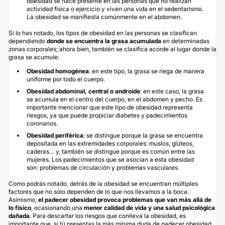
obesidad se hace presente en las personas que no realizan
actividad física o ejercicio y viven una vida en el sedentarismo.
La obesidad se manifiesta comúnmente en el abdomen.
Si lo has notado, los tipos de obesidad en las personas se clasifican
dependiendo
donde se encuentra la grasa acumulada
en determinadas
zonas corporales; ahora bien, también se clasifica acorde al lugar donde la
grasa se acumule:
Obesidad homogénea
: en este tipo, la grasa se riega de manera
uniforme por todo el cuerpo.
Obesidad abdominal, central o androide
: en este caso, la grasa
se acumula en el centro del cuerpo, en el abdomen y pecho. Es
importante mencionar que este tipo de obesidad representa
riesgos, ya que puede propiciar diabetes y padecimientos
coronarios.
Obesidad periférica
: se distingue porque la grasa se encuentra
depositada en las extremidades corporales: muslos, glúteos,
caderas… y, también se distingue porque es común entre las
mujeres. Los padecimientos que se asocian a esta obesidad
son: problemas de circulación y problemas vasculares.
Como podrás notado, detrás de la obesidad se encuentran múltiples
factores que no solo dependen de lo que nos llevamos a la boca.
Asimismo,
el padecer obesidad provoca problemas que van más allá de
lo físico
, ocasionando una
menor calidad de vida y una salud psicológica
dañada
. Para descartar los riesgos que conlleva la obesidad, es
importante que, si tú presentas la más mínima duda de padecer obesidad,