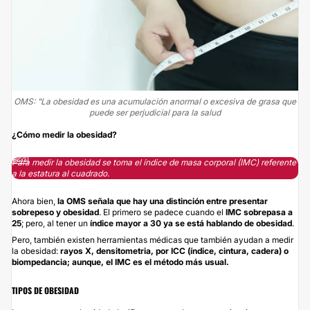
OMS: "La obesidad es una acumulación anormal o excesiva de grasa que
puede ser perjudicial para la salud
¿Cómo medir la obesidad?
Para medir la obesidad se toma el índice de masa corporal (IMC) referente
a la estatura al cuadrado.
Ahora bien,
la OMS señala que hay una distinción entre presentar
sobrepeso y obesidad
. El primero se padece cuando el
IMC sobrepasa a
25
; pero, al tener un
índice mayor a 30 ya se está hablando de obesidad
.
Pero, también existen herramientas médicas que también ayudan a medir
la obesidad:
rayos X, densitometria, por ICC (índice, cintura, cadera) o
biompedancia; aunque, el IMC es el método más usual.
TIPOS DE OBESIDAD