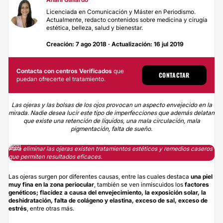
Licenciada en Comunicación y Máster en Periodismo.
Actualmente, redacto contenidos sobre medicina y cirugía
estética, belleza, salud y bienestar.
Creación: 7 ago 2018 · Actualización: 16 jul 2019
Contacta con centros Verificados
que
CONTACTAR
puedan ofrecerte el tratamiento.
Las ojeras y las bolsas de los ojos provocan un aspecto envejecido en la
mirada. Nadie desea lucir este tipo de imperfecciones que además delatan
que existe una retención de líquidos, una mala circulación, mala
pigmentación, falta de sueño.
Para eliminar las ojeras existen tratamientos estéticos y remedios caseros
que permiten resultados eficaces.
Las ojeras surgen por diferentes causas, entre las cuales destaca
una piel
muy fina en la zona periocular
, también se ven inmiscuidos los
factores
genéticos; flacidez a causa del envejecimiento, la exposición solar, la
deshidratación, falta de colágeno y elastina, exceso de sal, exceso de
estrés
, entre otras más.