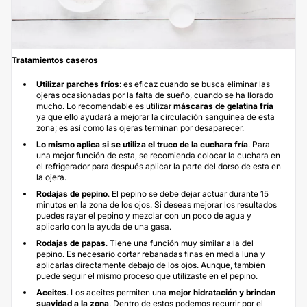
Tratamientos caseros
Utilizar parches fríos
: es eficaz cuando se busca eliminar las
ojeras ocasionadas por la falta de sueño, cuando se ha llorado
mucho. Lo recomendable es utilizar
máscaras de gelatina fría
ya que ello ayudará a mejorar la circulación sanguínea de esta
zona; es así como las ojeras terminan por desaparecer.
Lo mismo aplica si se utiliza el truco de la cuchara fría
. Para
una mejor función de esta, se recomienda colocar la cuchara en
el refrigerador para después aplicar la parte del dorso de esta en
la ojera.
Rodajas de pepino
. El pepino se debe dejar actuar durante 15
minutos en la zona de los ojos. Si deseas mejorar los resultados
puedes rayar el pepino y mezclar con un poco de agua y
aplicarlo con la ayuda de una gasa.
Rodajas de papas
. Tiene una función muy similar a la del
pepino. Es necesario cortar rebanadas finas en media luna y
aplicarlas directamente debajo de los ojos. Aunque, también
puede seguir el mismo proceso que utilizaste en el pepino.
Aceites
. Los aceites permiten una
mejor hidratación y brindan
suavidad a la zona
. Dentro de estos podemos recurrir por el