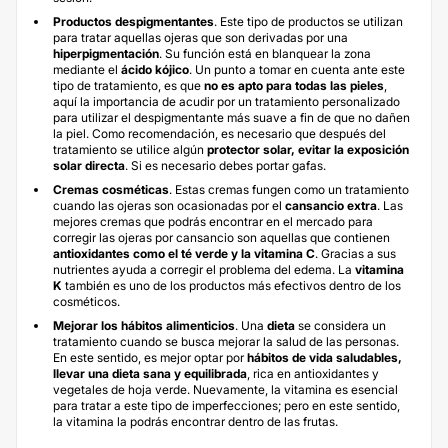
Productos despigmentantes
. Este tipo de productos se utilizan
para tratar aquellas ojeras que son derivadas por una
hiperpigmentación
. Su función está en blanquear la zona
mediante el
ácido kójico
. Un punto a tomar en cuenta ante este
tipo de tratamiento, es que
no es apto para todas las pieles
,
aquí la importancia de acudir por un tratamiento personalizado
para utilizar el despigmentante más suave a fin de que no dañen
la piel. Como recomendación, es necesario que después del
tratamiento se utilice algún
protector solar, evitar la exposición
solar directa
. Si es necesario debes portar gafas.
Cremas cosméticas
. Estas cremas fungen como un tratamiento
cuando las ojeras son ocasionadas por el
cansancio extra
. Las
mejores cremas que podrás encontrar en el mercado para
corregir las ojeras por cansancio son aquellas que contienen
antioxidantes como el té verde y la vitamina C
. Gracias a sus
nutrientes ayuda a corregir el problema del edema. La
vitamina
K
también es uno de los productos más efectivos dentro de los
cosméticos.
Mejorar los hábitos alimenticios
. Una
dieta
se considera un
tratamiento cuando se busca mejorar la salud de las personas.
En este sentido, es mejor optar por
hábitos de vida saludables,
llevar una dieta sana y equilibrada
, rica en antioxidantes y
vegetales de hoja verde. Nuevamente, la vitamina es esencial
para tratar a este tipo de imperfecciones; pero en este sentido,
la vitamina la podrás encontrar dentro de las frutas.