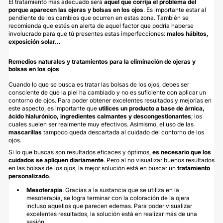
El tratamiento más adecuado será
aquel que corrija el problema del
porque aparecen las ojeras y bolsas en los ojos
. Es importante estar al
pendiente de los cambios que ocurren en estas zona. También se
recomienda que estés en alerta de aquel factor que podría haberse
involucrado para que tú presentes estas imperfecciones:
malos hábitos,
exposición solar…
Remedios naturales y tratamientos para la eliminación de ojeras y
bolsas en los ojos
Cuando lo que se busca es tratar las bolsas de los ojos, debes ser
consciente de que la piel ha cambiado y no es suficiente con aplicar un
contorno de ojos. Para poder obtener excelentes resultados y mejorías en
este aspecto, es importante que
utilices un producto a base de árnica,
ácido hialurónico
, ingredientes calmantes y descongestionantes
; los
cuales suelen ser realmente muy efectivos. Asimismo, el uso de las
mascarillas
tampoco queda descartada al cuidado del contorno de los
ojos.
Si lo que buscas son resultados eficaces y óptimos,
es necesario que los
cuidados se apliquen diariamente
. Pero al no visualizar buenos resultados
en las bolsas de los ojos, la mejor solución está en buscar un
tratamiento
personalizado
.
Mesoterapia
. Gracias a la sustancia que se utiliza en la
mesoterapia, se logra terminar con la coloración de la ojera
incluso aquellos que parecen edemas. Para poder visualizar
excelentes resultados, la solución está en realizar más de una
sesión.