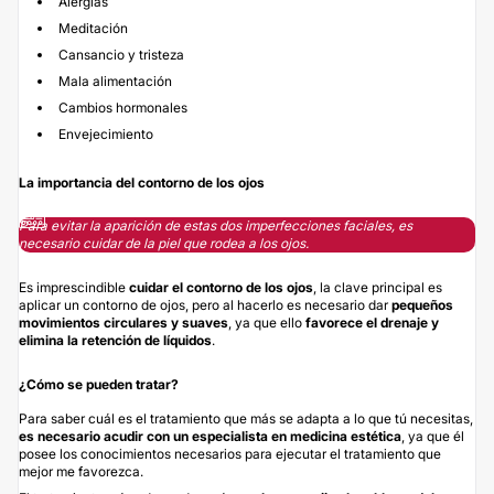
Alergias
Meditación
Cansancio y tristeza
Mala alimentación
Cambios hormonales
Envejecimiento
La importancia del contorno de los ojos
Para evitar la aparición de estas dos imperfecciones faciales, es
necesario cuidar de la piel que rodea a los ojos.
Es imprescindible
cuidar el contorno de los ojos
, la clave principal es
aplicar un contorno de ojos, pero al hacerlo es necesario dar
pequeños
movimientos circulares y suaves
, ya que ello
favorece el
drenaje
y
elimina la retención de líquidos
.
¿Cómo se pueden tratar?
Para saber cuál es el tratamiento que más se adapta a lo que tú necesitas,
es necesario acudir con un especialista en medicina estética
, ya que él
posee los conocimientos necesarios para ejecutar el tratamiento que
mejor me favorezca.