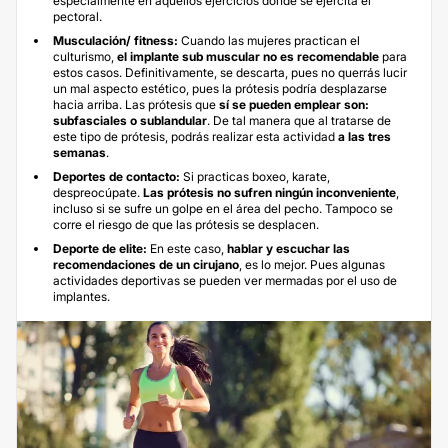
especialmente en aquellos ejercicios donde se ejercita el
pectoral.
Musculación/ fitness:
Cuando las mujeres practican el
culturismo,
el implante sub muscular no es recomendable
para
estos casos. Definitivamente, se descarta, pues no querrás lucir
un mal aspecto estético, pues la prótesis podría desplazarse
hacia arriba. Las prótesis que
sí se pueden emplear son:
subfasciales o sublandular
. De tal manera que al tratarse de
este tipo de prótesis, podrás realizar esta actividad
a las tres
semanas
.
Deportes de contacto:
Si practicas boxeo, karate,
despreocúpate.
Las prótesis no sufren ningún inconveniente
,
incluso si se sufre un golpe en el área del pecho. Tampoco se
corre el riesgo de que las prótesis se desplacen.
Deporte de elite:
En este caso,
hablar y escuchar las
recomendaciones de un cirujano
, es lo mejor. Pues algunas
actividades deportivas se pueden ver mermadas por el uso de
implantes.