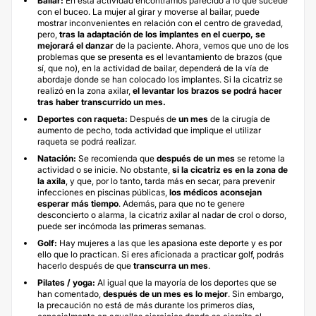
Bailar:
En esta actividad encontramos parecido a lo que sucede
con el buceo. La mujer al girar y moverse al bailar, puede
mostrar inconvenientes en relación con el centro de gravedad,
pero,
tras la adaptación de los implantes en el cuerpo, se
mejorará el danzar
de la paciente. Ahora, vemos que uno de los
problemas que se presenta es el levantamiento de brazos (que
sí, que no), en la actividad de bailar, dependerá de la vía de
abordaje donde se han colocado los implantes. Si la cicatriz se
realizó en la zona axilar,
el levantar los brazos se podrá hacer
tras haber transcurrido un mes.
Deportes con raqueta:
Después de
un mes
de la cirugía de
aumento de pecho, toda actividad que implique el utilizar
raqueta se podrá realizar.
Natación:
Se recomienda que
después de un mes
se retome la
actividad o se inicie. No obstante,
si la cicatriz es en la zona de
la axila
, y que, por lo tanto, tarda más en secar, para prevenir
infecciones en piscinas públicas,
los médicos aconsejan
esperar más tiempo
. Además, para que no te genere
desconcierto o alarma, la cicatriz axilar al nadar de crol o dorso,
puede ser incómoda las primeras semanas.
Golf:
Hay mujeres a las que les apasiona este deporte y es por
ello que lo practican. Si eres aficionada a practicar golf, podrás
hacerlo después de que
transcurra un mes
.
Pilates / yoga:
Al igual que la mayoría de los deportes que se
han comentado,
después de un mes es lo mejor
. Sin embargo,
la precaución no está de más durante los primeros días,