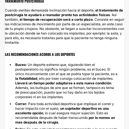
TRATAMIENTO POSTCIRUGÍA
Cuando sientes demasiada inclinación hacia el deporte,
el tratamiento de
postcirugía te ayudará a reanudar pronto tus actividades físicas
. Así
también,
el tiempo de recuperación será a corto plazo
. Consiste en seguir
las indicaciones de movimiento por parte de un especialista, en este caso
de tu propio cirujano. No obstante, se llegan a suscitar inconvenientes con
la ubicación donde se han colocado los implantes, por ejemplo: la axila, y
para ello, es necesario tratarlas para que la paciente no tenga ninguna
limitante.
LAS RECOMENDACIONES ACORDE A LOS DEPORTES
Buceo:
Un deporte extremo que, siguiendo bien el
postoperatorio no significa ningún problema, es el buceo. El
único inconveniente con el que se podría topar la paciente, es a
la flotabilidad
, ello por traer consigo colocación de implantes.
Llevará un tiempo poder adaptarse a esta nueva condición
.
Además, las burbujas de aire que se forman, tampoco es tema
de preocupación, puesto que no hay daño en los tejidos
corporales ni en los implantes.
Correr:
Para toda actividad deportiva que implique el correr y
hacer impacto con el suelo,
un sujetador deportivo es una
excelente opción
, lo cual asegura mayor sujeción. Esto es
recomendable después de haber transcurrido
por lo menos un
mes después de la cirugía.