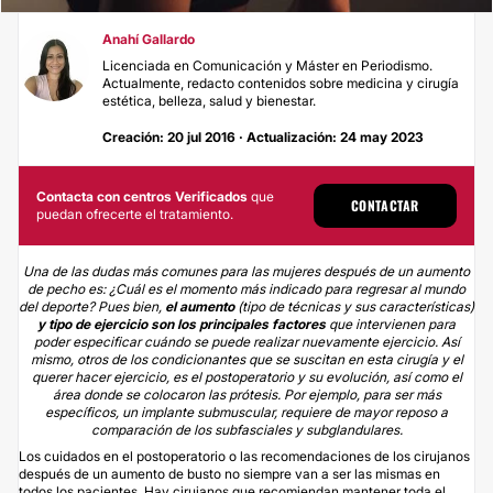
Anahí Gallardo
Licenciada en Comunicación y Máster en Periodismo.
Actualmente, redacto contenidos sobre medicina y cirugía
estética, belleza, salud y bienestar.
Creación: 20 jul 2016 · Actualización: 24 may 2023
Contacta con centros Verificados
que
CONTACTAR
puedan ofrecerte el tratamiento.
Una de las dudas más comunes para las mujeres después de un aumento
de pecho es: ¿Cuál es el momento más indicado para regresar al mundo
del deporte? Pues bien,
el aumento
(tipo de técnicas y sus características)
y tipo de ejercicio son los principales factores
que intervienen para
poder especificar cuándo se puede realizar nuevamente ejercicio. Así
mismo, otros de los condicionantes que se suscitan en esta cirugía y el
querer hacer ejercicio, es el postoperatorio y su evolución, así como el
área donde se colocaron las prótesis. Por ejemplo, para ser más
específicos, un implante submuscular, requiere de mayor reposo a
comparación de los subfasciales y subglandulares.
Los cuidados en el postoperatorio o las recomendaciones de los cirujanos
después de un
aumento de busto
no siempre van a ser las mismas en
todos los pacientes. Hay cirujanos que recomiendan mantener toda el