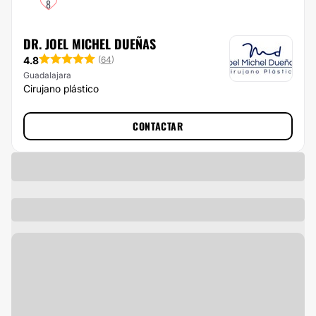
8
DR. JOEL MICHEL DUEÑAS
4.8
(
64
)
Guadalajara
Cirujano plástico
CONTACTAR