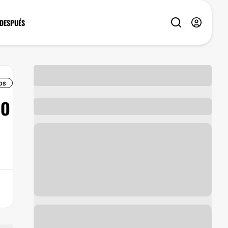
 DESPUÉS
OS
/O