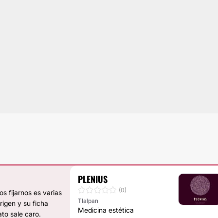
PLENIUS
(0)
s fijarnos es varias
Tlalpan
igen y su ficha
Medicina estética
to sale caro.