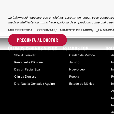
La información que aparece en Multiestetica.mx en ningún caso puede sustit
médico. Multiestetica.mx no hace apología de un producto comercial o de u
MULTIESTETICA
PREGUNTAS
AUMENTO DE LABIOS
¿LA MARCA
PREGUNTA AL DOCTOR
ÚLTIMOS CENTROS VISTOS
ESTADOS TOP
TRA
Sbel-T Forever
Ciudad de México
A
Renouvelle Clinique
Jalisco
Im
Design Facial Spa
Nuevo León
I
Clínica Denisse
Puebla
R
Dra. Nastia Gonzalez Aguirre
Estado de México
I
A
R
R
A