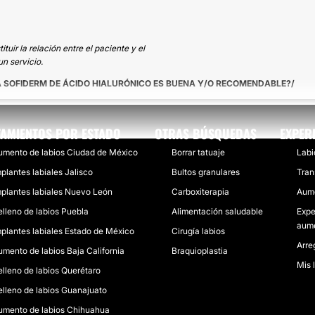
uir la relación entre el paciente y el
n servicio.
 SOFIDERM DE ÁCIDO HIALURÓNICO ES BUENA Y/O RECOMENDABLE?
TAMIENTOS POR ESTADO
OTRAS BÚSQUEDAS
EXPER
umento de labios Ciudad de México
Borrar tatuaje
Labi
plantes labiales Jalisco
Bultos granulares
Tran
mplantes labiales Nuevo León
Carboxiterapia
Aume
elleno de labios Puebla
Alimentación saludable
Expe
aume
mplantes labiales Estado de México
Cirugía labios
Arre
umento de labios Baja California
Braquioplastia
Mis 
elleno de labios Querétaro
elleno de labios Guanajuato
umento de labios Chihuahua