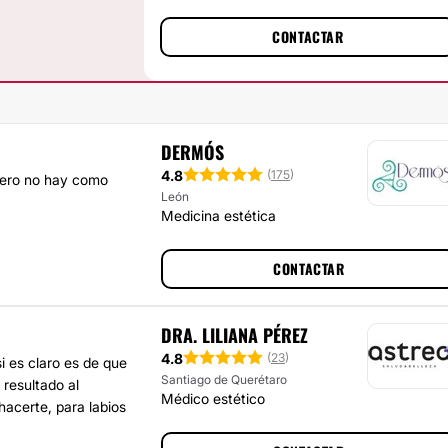
CONTACTAR
DERMÓS
4.8
(
175
)
pero no hay como
León
Medicina estética
CONTACTAR
DRA. LILIANA PÉREZ
4.8
(
23
)
i es claro es de que
Santiago de Querétaro
resultado al
Médico estético
acerte, para labios