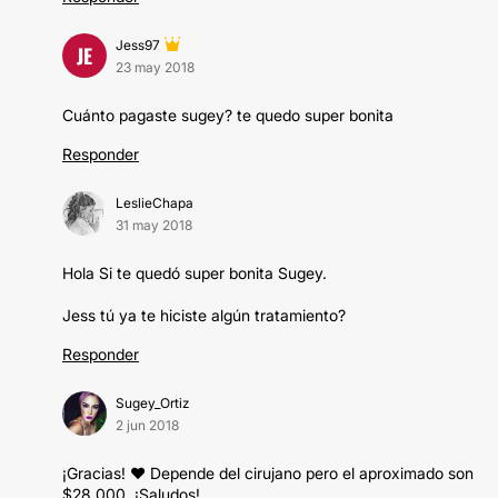
Jess97
JE
23 may 2018
Cuánto pagaste sugey? te quedo super bonita
Responder
LeslieChapa
31 may 2018
Hola Si te quedó super bonita Sugey.
Jess tú ya te hiciste algún tratamiento?
Responder
Sugey_Ortiz
2 jun 2018
¡Gracias! ♥️ Depende del cirujano pero el aproximado son
$28,000. ¡Saludos!