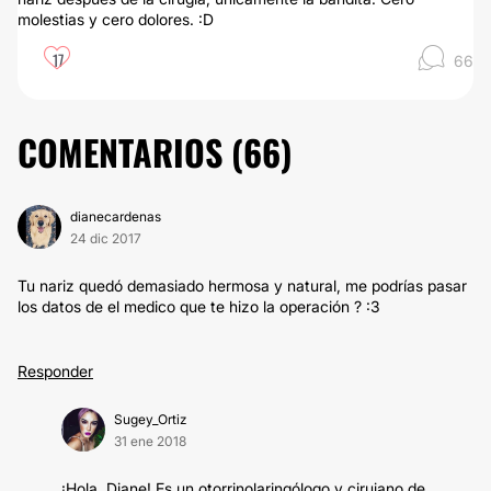
molestias y cero dolores. :D
17
66
COMENTARIOS (
66
)
dianecardenas
24 dic 2017
Tu nariz quedó demasiado hermosa y natural, me podrías pasar
los datos de el medico que te hizo la operación ? :3
Responder
Sugey_Ortiz
31 ene 2018
¡Hola, Diane! Es un otorrinolaringólogo y cirujano de