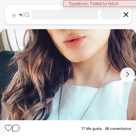
|
1
/
7
17
Me gusta
66 comentarios
RINOPLASTIA