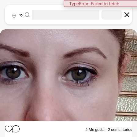
TypeError: Failed to fetch
|
4
Me gusta
2 comentarios
TOXINA BOTULÍNICA