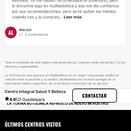
vestidos. Ya me habian recomendado al drluevano, pero
lo encontré aqui en multiestetica y eso me dio confianza
por sus recomendaciones. pero se te quitan los miedos
cuando vas y lo conoces...
Leer más
Alecool
AL
2 comentarios
Todo el contenido de esta página está generado por usuarios reales del portal y no por
doctores o especialistas.
La información que aparece en Multiestetica.mx en ningún caso puede sustituir la
relación entre el paciente y su médico. Multiestetica.mx no hace apología de un
tratamiento médico específico, de un producto comercial o de un servicio.
​Centro Integral Salud Y Belleza
MULTIESTETICA
EXPERIENCIAS
CONTACTAR
EXPERIENCIAS SOBRE TOXINA BOTULÍNICA
4.9
(2)
·
Guadalajara
LA TOXINA BOTULÍNICA REFRESCO DE NUEVO MI ROSTRO
ÚLTIMOS CENTROS VISTOS