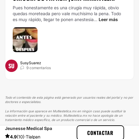
Pues honestamente es una cirugía muy rápida, obvio
quedas moreteada pero vale muchísimo la pena. Todo
es muy rápido, llegar te ponen anestesia...
Leer más
SusySuarez
SU
9 comentarios
Todo el contenido de esta página está generado por usuarios reales del portal y no por
doctores o especialistas.
La información que aparece en Multiestetica.mx en ningún caso puede sustituir la
relación entre el paciente y su médico. Multiestetica.mx no hace apología de un
tratamiento médico específico, de un producto comercial o de un servicio.
Jeunesse Medical Spa
MULTIESTETICA
EXPERIENCIAS
CONTACTAR
EXPERIENCIAS SOBRE MICROBLADING
4.9
(10)
·
Tlalpan