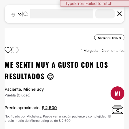
TypeError: Failed to fetch
|
MICROBLADING
1
Me gusta
2 comentarios
ME SENTI MUY A GUSTO CON LOS
RESULTADOS 😊
Paciente:
Michelucy
MI
Puebla (Ciudad)
Precio aproximado:
$ 2,500
Notificado por Michelucy. Puede variar según paciente y complejidad. El
precio medio de Microblading es de $ 2,600.