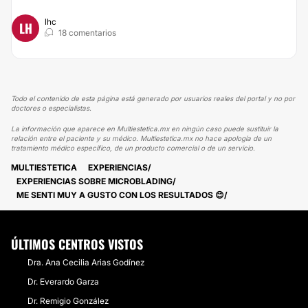
lhc
LH
18 comentarios
Todo el contenido de esta página está generado por usuarios reales del portal y no por
doctores o especialistas.
La información que aparece en Multiestetica.mx en ningún caso puede sustituir la
relación entre el paciente y su médico. Multiestetica.mx no hace apología de un
tratamiento médico específico, de un producto comercial o de un servicio.
MULTIESTETICA
EXPERIENCIAS
EXPERIENCIAS SOBRE MICROBLADING
ME SENTI MUY A GUSTO CON LOS RESULTADOS 😊
ÚLTIMOS CENTROS VISTOS
Dra. Ana Cecilia Arias Godínez
Dr. Everardo Garza
Dr. Remigio González