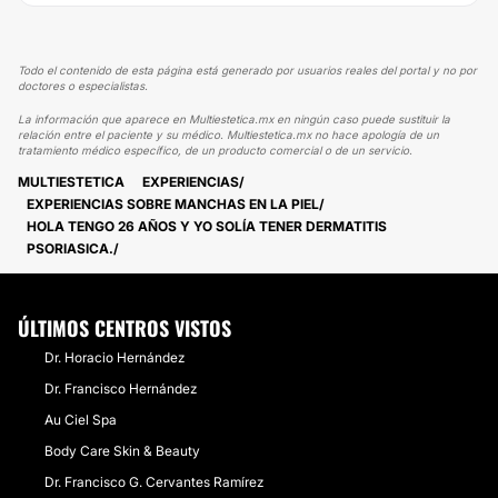
Todo el contenido de esta página está generado por usuarios reales del portal y no por
doctores o especialistas.
La información que aparece en Multiestetica.mx en ningún caso puede sustituir la
relación entre el paciente y su médico. Multiestetica.mx no hace apología de un
tratamiento médico específico, de un producto comercial o de un servicio.
MULTIESTETICA
EXPERIENCIAS
EXPERIENCIAS SOBRE MANCHAS EN LA PIEL
HOLA TENGO 26 AÑOS Y YO SOLÍA TENER DERMATITIS
PSORIASICA.
ÚLTIMOS CENTROS VISTOS
Dr. Horacio Hernández
Dr. Francisco Hernández
Au Ciel Spa
Body Care Skin & Beauty
Dr. Francisco G. Cervantes Ramírez