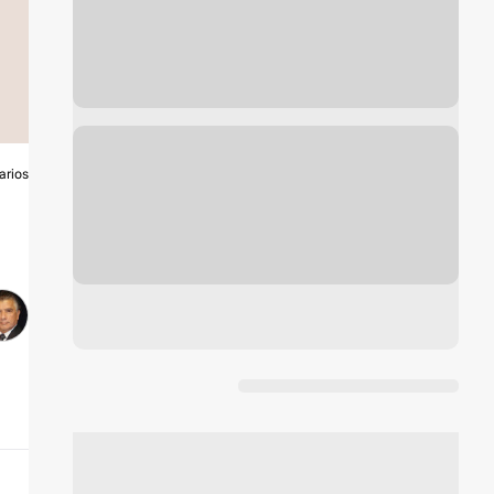
arios
A