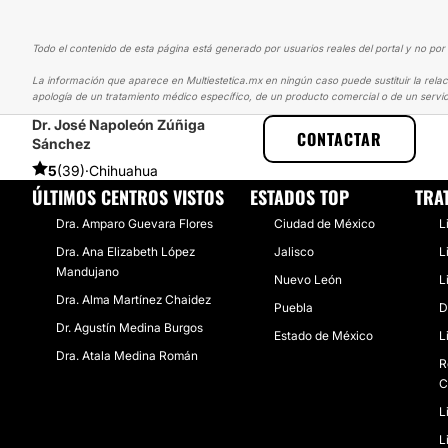
Todo el contenido de esta página está generado por usuarios reales del portal y no por 
La información que aparece en Multiestetica.mx en ningún caso puede sustituir la relac
apología de un tratamiento médico específico, de un producto comercial o de un servic
Dr. José Napoleón Zúñiga
MULTIESTETICA
EXPERIENCIAS
EXPERIENCIAS SOBRE LIPOESCU
CONTACTAR
Sánchez
5
(39)
·
Chihuahua
ÚLTIMOS CENTROS VISTOS
ESTADOS TOP
TRA
Dra. Amparo Guevara Flores
Ciudad de México
L
Dra. Ana Elizabeth López
Jalisco
L
Mandujano
Nuevo León
L
Dra. Alma Martínez Chaidez
Puebla
D
Dr. Agustín Medina Burgos
Estado de México
L
Dra. Atala Medina Román
R
C
L
L