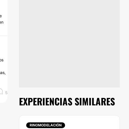
e
en
os
gas,
5
EXPERIENCIAS SIMILARES
RINOMODELACIÓN