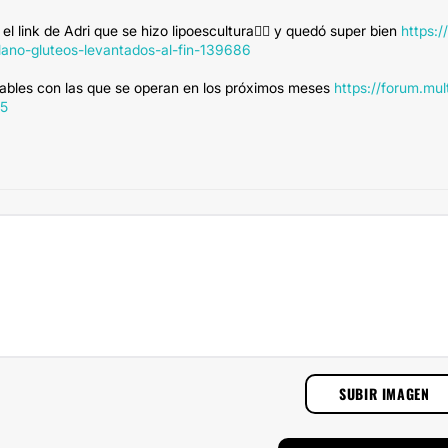
 link de Adri que se hizo lipoescultura🧜‍♀️ y quedó super bien
https:
lano-gluteos-levantados-al-fin-139686
ables con las que se operan en los próximos meses
https://forum.mul
55
SUBIR IMAGEN