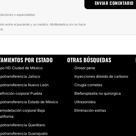
doctores o especialistas.
ión entre el paciente y su médico. Multiestetica.mx no hace
io.
LTURA
MI FANTASTICA FIGURA EN 24 HS
TAMIENTOS POR ESTADO
OTRAS BÚSQUEDAS
ipo HD Ciudad de México
Grosor pene
ipotransferencia Jalisco
Inyecciones dióxido de carbono
ipotransferencia Nuevo León
Cirugía cornetes
efinición corporal Puebla
Blefaroplastia no quirúrgica
ipotransferencia Estado de México
Ultrasonidos
emodelación corporal Baja
Eliminación estrías
alifornia
ipotransferencia Querétaro
ipotransferencia Guanajuato