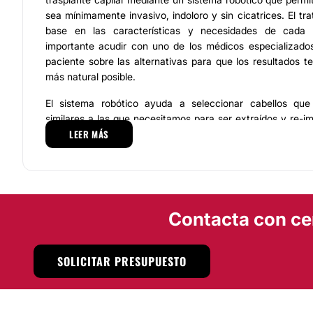
sea mínimamente invasivo, indoloro y sin cicatrices. El tr
base en las características y necesidades de cada 
importante acudir con uno de los médicos especializados
paciente sobre las alternativas para que los resultados t
más natural posible.
El sistema robótico ayuda a seleccionar cabellos que 
similares a las que necesitamos para ser extraídos y re-i
LEER MÁS
tratar. El sistema evita dañar el cabello preexistente cu
cabellos extraídos no provoque ningún cambio en el área
ni cicatrices visibles en esta área. Mediante este sistem
de los cabellos para que la extracción y el injerto teng
calidad, creando una distribución perfecta de los sitios.
Contacta con ce
Con este sistema el paciente podrá volver a sus actividade
los cuidados posteriores son mínimos y los resultados te 
el primer momento. Deja ya de sufrir la pérdida de cabe
SOLICITAR PRESUPUESTO
unos años, acude a
Techno Capelli.
Localización