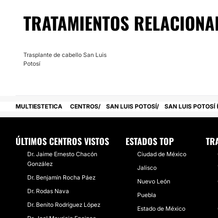
Para recibir este tipo de tratamiento y resultados de calida
TRATAMIENTOS RELACIONA
pone a sus órdenes en San Luis Potosí.
Posibilidad de videoconsulta:
No
Trasplante de cabello San Luis
Potosí
Financiación o facilidades de pago:
No
MULTIESTETICA
CENTROS
SAN LUIS POTOSÍ
SAN LUIS POTOSÍ 
ÚLTIMOS CENTROS VISTOS
ESTADOS TOP
TR
Dr. Jaime Ernesto Chacón
Ciudad de México
González
Jalisco
Dr. Benjamín Rocha Páez
Nuevo León
Dr. Rodas Nava
Puebla
Dr. Benito Rodríguez López
Estado de México