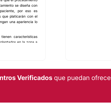
atamiento se diseña con
paciente, por eso es
 que platicarán con el
engan una apariencia lo
tienen características
mplantados en la zona a
idando que el número de
 y no se tengan suturas
a se monitorea cada uno
an la mayor precisión y
ntros Verificados
que puedan ofrecert
s diarias de inmediato,
dejarán impactado desde
llo y quítate de encima