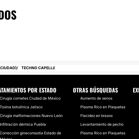
d,
Techno Capelli
se
DOS
(CIUDAD)
TECHNO CAPELLI
ATAMIENTOS POR ESTADO
OTRAS BÚSQUEDAS
EX
Cirugía cornetes Ciudad de México
Aumento de senos
Toxina botulínica Jalisco
Plasma Rico en Plaquetas
Cirugía malformaciones Nuevo León
Flacidez en brazos
Infiltración dérmica Puebla
Levantamiento de pecho
Corrección ginecomastia Estado de
Plasma Rico en Plaquetas