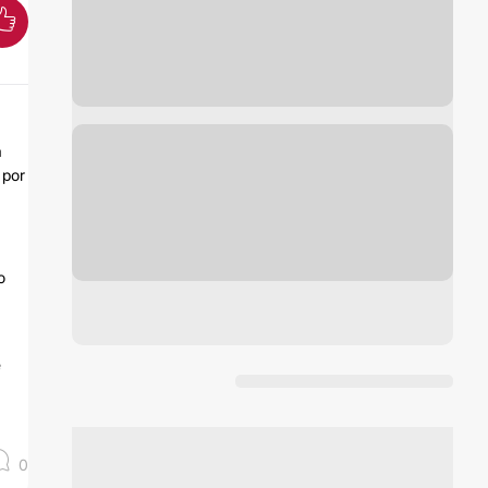
a
 por
o
e
0