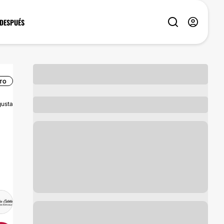
 DESPUÉS
TO
usta