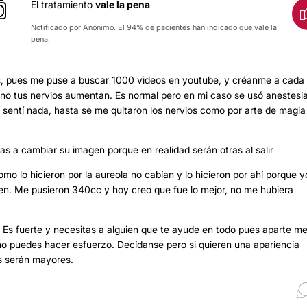
El tratamiento
vale la pena
Notificado por Anónimo. El 94% de pacientes han indicado que vale la
pena.
ios, pues me puse a buscar 1000 videos en youtube, y créanme a cada
ano tus nervios aumentan. Es normal pero en mi caso se usó anestesi
no sentí nada, hasta se me quitaron los nervios como por arte de magia
s a cambiar su imagen porque en realidad serán otras al salir
o lo hicieron por la aureola no cabían y lo hicieron por ahí porque y
en. Me pusieron 340cc y hoy creo que fue lo mejor, no me hubiera
on. Es fuerte y necesitas a alguien que te ayude en todo pues aparte m
o puedes hacer esfuerzo. Decídanse pero si quieren una apariencia
s serán mayores.