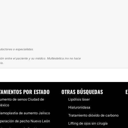
doctores o especialistas.
ión entre el paciente y su médico. Multiestetica.mx no hace
io.
DE BUSTO
AUMENTO DE BUSTO CON EL DR. ALFONSO MIGUEL GARZA. E
TAMIENTOS POR ESTADO
OTRAS BÚSQUEDAS
E
umento de senos Ciudad de
Lipólisis láser
éxico
Hialuronidasa
amoplastia de aumento Jalisco
Tratamiento dióxido de carbono
peración de pecho Nuevo León
Lifting de ojos sin cirugía