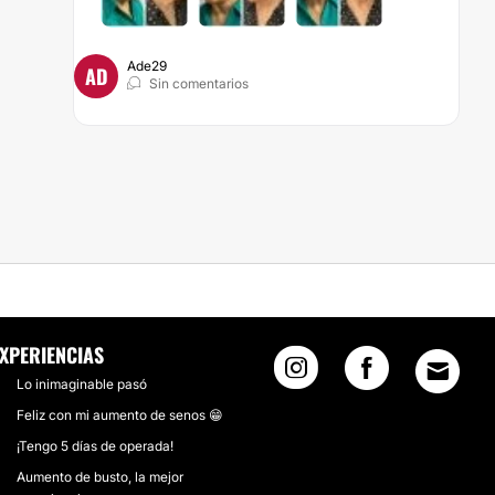
Ade29
AD
Sin comentarios
NCANTADA Y AGRADECIDA CON MI DECISIÓN
XPERIENCIAS
Lo inimaginable pasó
Feliz con mi aumento de senos 😁
¡Tengo 5 días de operada!
Aumento de busto, la mejor