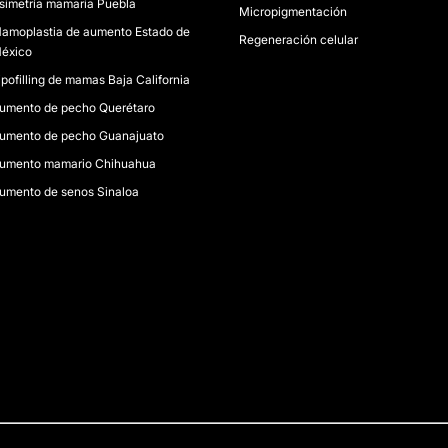
simetría mamaria Puebla
Micropigmentación
amoplastia de aumento Estado de
Regeneración celular
éxico
ipofilling de mamas Baja California
umento de pecho Querétaro
umento de pecho Guanajuato
umento mamario Chihuahua
umento de senos Sinaloa