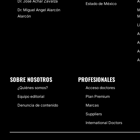
Dr. José Achar Zavalza
A
Estado de México
Dr. Miguel Angel Alarcón
M
Alarcón
M
L
A
A
A
A
SOBRE NOSOTROS
PROFESIONALES
¿Quiénes somos?
Acceso doctores
Equipo editorial
Plan Premium
Denuncia de contenido
Marcas
Suppliers
International Doctors