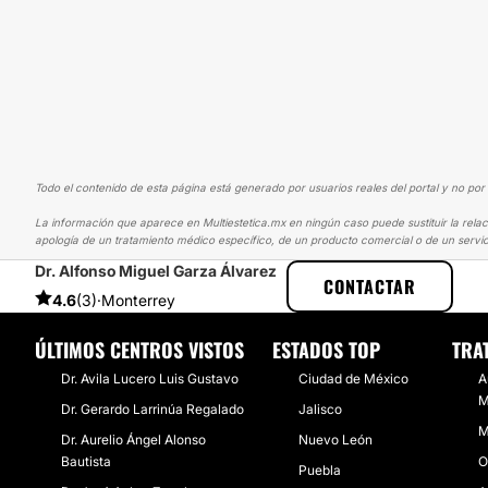
Todo el contenido de esta página está generado por usuarios reales del portal y no por 
La información que aparece en Multiestetica.mx en ningún caso puede sustituir la relac
apología de un tratamiento médico específico, de un producto comercial o de un servic
Dr. Alfonso Miguel Garza Álvarez
MULTIESTETICA
EXPERIENCIAS
EXPERIENCIAS SOBRE AUMENTO 
CONTACTAR
4.6
(3)
·
Monterrey
ÚLTIMOS CENTROS VISTOS
ESTADOS TOP
TRA
Dr. Avila Lucero Luis Gustavo
Ciudad de México
A
M
Dr. Gerardo Larrinúa Regalado
Jalisco
M
Dr. Aurelio Ángel Alonso
Nuevo León
Bautista
O
Puebla