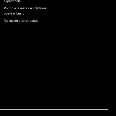
experiencia
Por fin una meta cumplida me
operé el busto
Me las dejaron chuecas