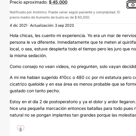
Precio aproximado:
$ 45,000
Notificado por Anónimo. Puede variar según paciente y complejidad. El
precio medio de Aumento de busto es de $ 60,000.
4 dic 2021 · Actualización: 3 sep 2023
Hola chicas, les cuento mi experiencia. Yo era un mar de nerv
persona le va diferente. Inmediatamente que te meten al quiróf
local, o sea, estuve despierta todo el tiempo pero les juro que 
la misma sedación.
Como consejo no vean videos, no pregunten, solo vayan decidida
A mí me habían sugerido 410cc o 480 cc por mi estatura pero com
cicatrizo queloide y en esa área es menos probable que se form
gustado con tanto pecho.
Estoy en el día 2 de postoperatorio y ya el dolor y ardor llegar
hice una pequeña marcación entonces batallas para todo pues n
natural no se pongan implantes tan grandes porque las molestia
9