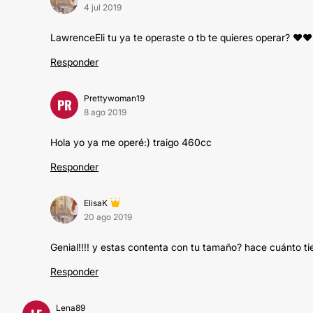
4 jul 2019
LawrenceEli tu ya te operaste o tb te quieres operar? ❤❤
Responder
Prettywoman19
PR
8 ago 2019
Hola yo ya me operé:) traigo 460cc
Responder
ElisaK
20 ago 2019
Genial!!!! y estas contenta con tu tamaño? hace cuánto t
Responder
Lena89