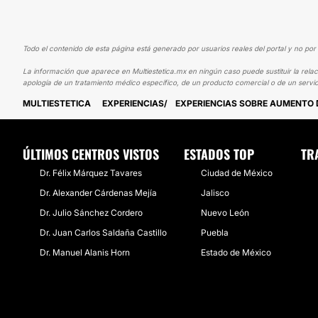
Todo el contenido de esta página está generado por usuarios reales del portal y no por 
La información que aparece en Multiestetica.mx en ningún caso puede sustituir la relac
apología de un tratamiento médico específico, de un producto comercial o de un servic
MULTIESTETICA
EXPERIENCIAS
EXPERIENCIAS SOBRE AUMENTO 
ÚLTIMOS CENTROS VISTOS
ESTADOS TOP
TR
Dr. Félix Márquez Tavares
Ciudad de México
Dr. Alexander Cárdenas Mejía
Jalisco
Dr. Julio Sánchez Cordero
Nuevo León
Dr. Juan Carlos Saldaña Castillo
Puebla
Dr. Manuel Alanis Horn
Estado de México