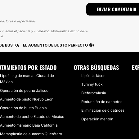
doctores o especialistas.
ión entre el paciente y su médico. Multiestetica.mx no hace
io.
DE BUSTO
EL AUMENTO DE BUSTO PERFECTO 😁
ATAMIENTOS POR ESTADO
OTRAS BÚSQUEDAS
EX
Lipofilling de mamas Ciudad de
Lipólisis láser
México
Tummy tuck
Operación de pecho Jalisco
Blefarocalasia
Aumento de busto Nuevo León
Reducción de cachetes
Operación de busto Puebla
Eliminación de cicatrices
Aumento de pecho Estado de México
Operación mentón
Aumento mamario Baja California
Mamoplastia de aumento Querétaro