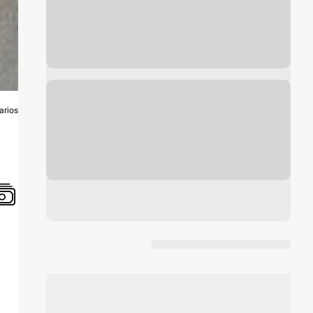
arios
O