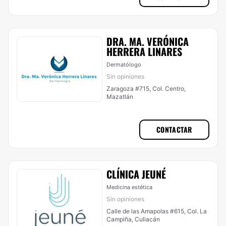
DRA. MA. VERÓNICA
HERRERA LINARES
Dermatólogo
Sin opiniones
Zaragoza #715, Col. Centro,
Mazatlán
CONTACTAR
CLÍNICA JEUNÉ
Medicina estética
Sin opiniones
Calle de las Amapolas #615, Col. La
Campiña, Culiacán