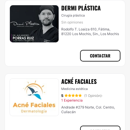
DERMI PLÁSTICA
Cirugía plástica
Sin opiniones
Rodolfo T. Loaiza 610, Fátima,
81220 Los Mochis, Sin., Los Mochis
CONTACTAR
ACNÉ FACIALES
Medicina estética
5
(1 Opinión)
·
1 Experiencia
Andrade #279 Norte, Col. Centro,
Culiacán