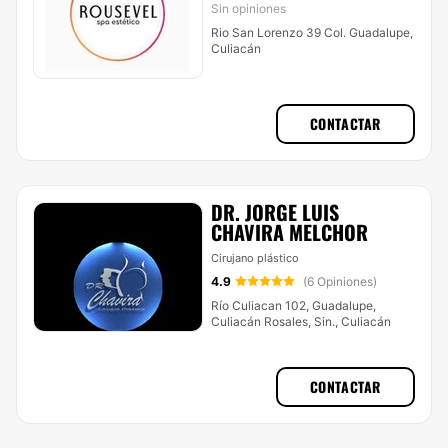
Sin opiniones
Rio San Lorenzo 39 Col. Guadalupe,
Culiacán
CONTACTAR
DR. JORGE LUIS
CHAVIRA MELCHOR
Cirujano plástico
4.9
(6 Opiniones)
Río Culiacan 102, Guadalupe,
Culiacán Rosales, Sin., Culiacán
CONTACTAR