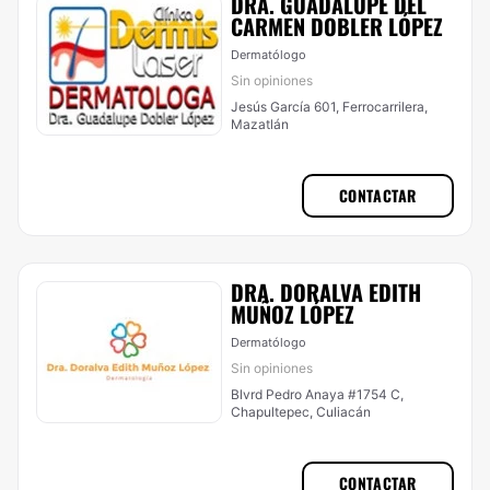
DRA. GUADALUPE DEL
CARMEN DOBLER LÓPEZ
Dermatólogo
Sin opiniones
Jesús García 601, Ferrocarrilera,
Mazatlán
CONTACTAR
DRA. DORALVA EDITH
MUÑOZ LÓPEZ
Dermatólogo
Sin opiniones
Blvrd Pedro Anaya #1754 C,
Chapultepec, Culiacán
CONTACTAR