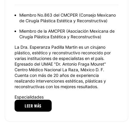
Miembro No.863 del CMCPER (Consejo Mexicano
de Cirugía Plástica Estética y Reconstructiva)
Miembro de la
AMCPER (Asociación Mexicana de
Cirugía Plástica Estética y Reconstructiva)
La
Dra. Esperanza Padilla Martin
es un cirujano
plástico, estético y reconstructivo reconocido por
varias instituciones de especialistas en el país.
Egresado del
UMAE "Dr. Antonio Fraga Mouret"
Centro Médico Nacional La Raza, México D. F.
Cuenta con más de 20 años de experiencia
realizando intervenciones estéticas, plásticas y
reconstructivas con los mejores resultados.
Especialidades
LEER MÁS
La
lipoescultura
es una práctica muy solicitada para
la
Dra. Esperanza Padilla Martin
, debido a los
excelentes resultados que brinda a los pacientes.
Esta intervención está indicada para la mayoría de
mujeres y hombres que tengan depósitos de grasa