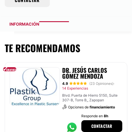
CONTACTAR
INFORMACIÓN
TE RECOMENDAMOS
DR. JESÚS CARLOS
GÓMEZ MENDOZA
4.9
(23 Opiniones)
·
14 Experiencias
Blvd. Puerta de Hierro 5150, Suite
307-B, Torre B,, Zapopan
Opciones de
financiamiento
Responde en
8h
CONTACTAR