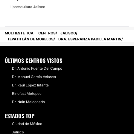
Posibilidad de videoconsulta:
Lipoescultura Jalisco
No
Financiación o facilidades de pago:
MULTIESTETICA
CENTROS
JALISCO
No
TEPATITLÁN DE MORELOS
DRA. ESPERANZA PADILLA MARTIN
ÚLTIMOS CENTROS VISTOS
Dr. Antonio Fuente Del Campo
Dr. Manuel García Velasco
Dr. Raúl López Infante
Rinofast Metepec
Dr. Nain Maldonado
ESTADOS TOP
Ciudad de México
Jalisco