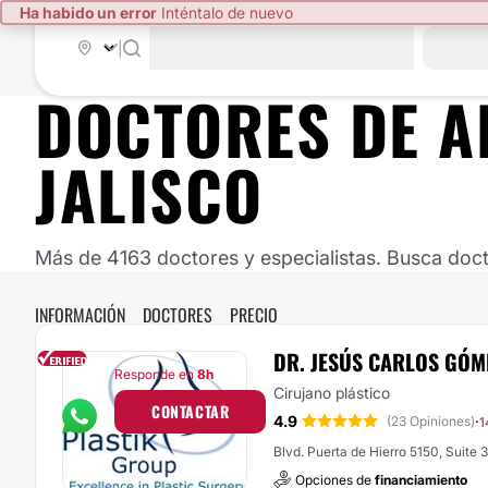
Ha habido un error
Inténtalo de nuevo
|
DOCTORES DE
A
JALISCO
Más de 4163 doctores y especialistas. Busca doct
INFORMACIÓN
DOCTORES
PRECIO
DR. JESÚS CARLOS GÓ
Responde en
8h
Cirujano plástico
CONTACTAR
4.9
·
(23 Opiniones)
1
Blvd. Puerta de Hierro 5150, Suite 
Opciones de
financiamiento