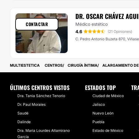
DR. OSCAR CHÁVEZ AGU
CONTACTAR
Médico estético
4.6
(21 Opiniones)
C. Pedro Antonio Buzeta 870, Viñase
MULTIESTETICA
CENTROS
CIRUGÍA ÍNTIMA
ALARGAMIENTO DE
ÚLTIMOS CENTROS VISTOS
ESTADOS TOP
TR
Dra. Tania Sánchez Tenorio
Ciudad de México
Dr. Paul Morales
Jalisco
Saudé
Nuevo León
Dalinde
Puebla
Dra. Maria Lourdes Altamirano
Estado de México
García