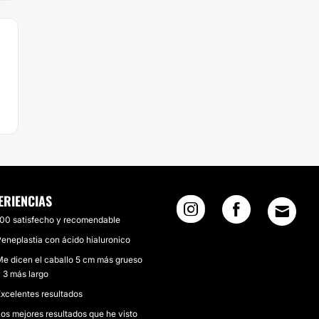
ERIENCIAS
100 satisfecho y recomendable
eneplastia con ácido hialuronico
e dicen el caballo 5 cm más grueso
 3 más largo
xcelentes resultados
os mejores resultados que he visto