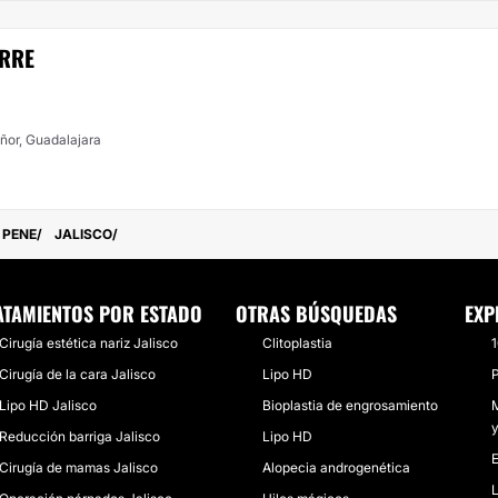
IRRE
ñor, Guadalajara
 PENE
JALISCO
ATAMIENTOS POR ESTADO
OTRAS BÚSQUEDAS
EXP
Cirugía estética nariz Jalisco
Clitoplastia
Cirugía de la cara Jalisco
Lipo HD
P
Lipo HD Jalisco
Bioplastia de engrosamiento
M
y
Reducción barriga Jalisco
Lipo HD
E
Cirugía de mamas Jalisco
Alopecia androgenética
L