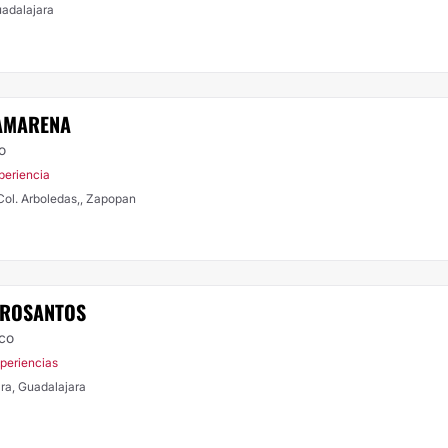
uadalajara
CAMARENA
o
periencia
 Col. Arboledas,, Zapopan
RROSANTOS
ico
xperiencias
ara, Guadalajara