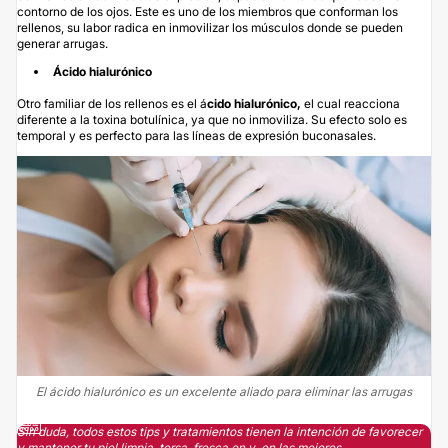
contorno de los ojos. Este es uno de los miembros que conforman los
rellenos, su labor radica en inmovilizar los músculos donde se pueden
generar arrugas.
Ácido hialurónico
Otro familiar de los rellenos es el
á
cido hialurónico
,
el cual reacciona
diferente a la toxina botulínica, ya que no inmoviliza. Su efecto solo es
temporal y es perfecto para las líneas de expresión buconasales.
El ácido hialurónico es un excelente aliado para eliminar las arrugas
Sin duda, todos estos tips y tratamientos tienen la intención de favorecer
y mantener tu piel limpia, tersa, fresca en y en las mejores