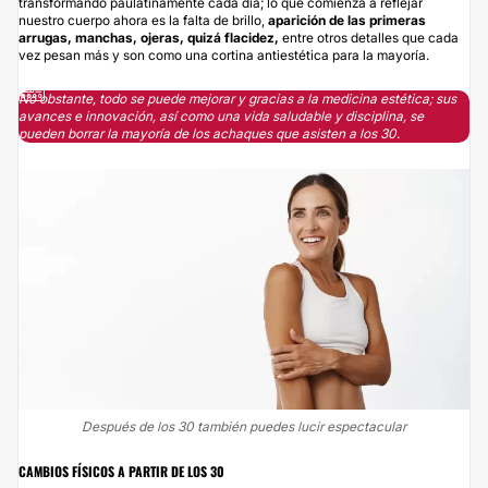
transformando paulatinamente cada día; lo que comienza a reflejar
nuestro cuerpo ahora es la falta de brillo,
aparición de las primeras
arrugas, manchas, ojeras, quizá flacidez,
entre otros detalles que cada
vez pesan más y son como una cortina antiestética para la mayoría.
No obstante, todo se puede mejorar y gracias a la medicina estética; sus
avances e innovación, así como una vida saludable y disciplina, se
pueden borrar la mayoría de los achaques que asisten a los 30.
Después de los 30 también puedes lucir espectacular
CAMBIOS FÍSICOS A PARTIR DE LOS 30