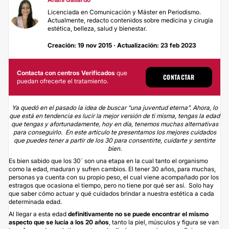
Licenciada en Comunicación y Máster en Periodismo.
Actualmente, redacto contenidos sobre medicina y cirugía
estética, belleza, salud y bienestar.
Creación: 19 nov 2015 · Actualización: 23 feb 2023
Contacta con centros Verificados
que
CONTACTAR
puedan ofrecerte el tratamiento.
Ya quedó en el pasado la idea de buscar “una juventud eterna”. Ahora, lo
que está en tendencia es lucir la mejor versión de ti misma, tengas la edad
que tengas y afortunadamente, hoy en día, tenemos muchas alternativas
para conseguirlo. En este artículo te presentamos los mejores cuidados
que puedes tener a partir de los 30 para consentirte, cuidarte y sentirte
bien.
Es bien sabido que los 30´ son una etapa en la cual tanto el organismo
como la edad, maduran y sufren cambios. El tener 30 años, para muchas,
personas ya cuenta con su propio peso, el cual viene acompañado por los
estragos que ocasiona el tiempo, pero no tiene por qué ser así. Solo hay
que saber cómo actuar y qué cuidados brindar a nuestra estética a cada
determinada edad.
Al llegar a esta edad
definitivamente no se puede encontrar el mismo
aspecto que se lucía a los 20 años
, tanto la piel, músculos y figura se van