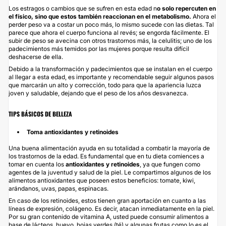
Los estragos o cambios que se sufren en esta edad n
o solo repercuten en
el físico, sino que estos también reaccionan en el metabolismo.
Ahora el
perder peso va a costar un poco más, lo mismo sucede con las dietas. Tal
parece que ahora el cuerpo funciona al revés; se engorda fácilmente. El
subir de peso se avecina con otros trastornos más, la celulitis; uno de los
padecimientos más temidos por las mujeres porque resulta difícil
deshacerse de ella.
Debido a la transformación y padecimientos que se instalan en el cuerpo
al llegar a esta edad, es importante y recomendable seguir algunos pasos
que marcarán un alto y corrección, todo para que la apariencia luzca
joven y saludable, dejando que el peso de los años desvanezca.
TIPS BÁSICOS DE BELLEZA
Toma antioxidantes y retinoides
Una buena alimentación ayuda en su totalidad a combatir la mayoría de
los trastornos de la edad. Es fundamental que en tu
dieta
comiences a
tomar en cuenta los
antioxidantes y retinoides
, ya que fungen como
agentes de la juventud y salud de la piel. Le compartimos algunos de los
alimentos antioxidantes que poseen estos beneficios: tomate, kiwi,
arándanos, uvas, papas, espinacas.
En caso de los retinoides, estos tienen gran aportación en cuanto a las
líneas de expresión, colágeno. Es decir, atacan inmediatamente en la piel.
Por su gran contenido de vitamina A, usted puede consumir alimentos a
base de lácteos, huevo, hojas verdes (té) y algunas frutas como lo es el