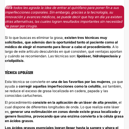
No a todos les agrada la idea de entrar al quirófano para poner fin a sus
imperfecciones corporales. Sin embargo, gracias a la tecnología, su
innovación y avances médicos, se puede decir que hoy en día ya existen
otras alternativas, las cuales logran resultados importantes sin necesidad
de pasar por cirugía.
Si lo que buscas es eliminar la grasa,
existen tres técnicas muy
solicitadas, que además dan la oportunidad tanto al paciente como al
médico de elegir el momento para llevar a cabo el procedimiento
. A lo
largo de este artículo descubrirás en qué consisten, qué ventajas aportan
y cuándo se recomiendan. Las técnicas son:
lipoláser, hidrolopoclasia y
criolipólisis
.
TÉCNICA LIPOLÁSER
Esta técnica se convierte en
una de las favoritas por las mujeres
, ya que
ayuda a
corregir aquellas imperfecciones como la
celulitis
, así también,
se reduce el exceso de grasa localizada en cadera, papada y las
conocidas cartucheras.
El procedimiento
consiste en la aplicación de un láser de alta presión
, el
cual dispone de diferentes longitudes de onda. Lo que realiza este láser
es,
generar una estimulación en zonas donde existe grasa localizada y
genere lisozima, provocando que una enzima convierta a la célula grasa
en ácidos grasos
.
Los ácidos grasos esenciales logran llegar hasta la sangre y ahora el