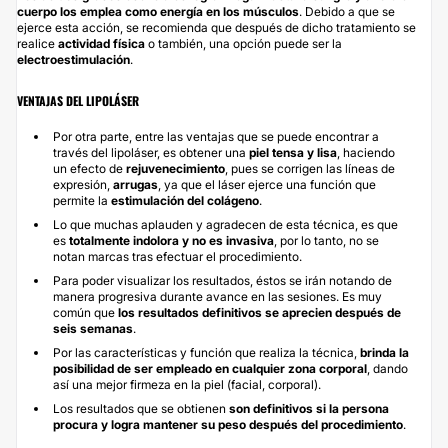
cuerpo los emplea como energía en los músculos
. Debido a que se
ejerce esta acción, se recomienda que después de dicho tratamiento se
realice
actividad física
o también, una opción puede ser la
electroestimulación
.
VENTAJAS DEL LIPOLÁSER
Por otra parte, entre las ventajas que se puede encontrar a
través del lipoláser, es obtener una
piel tensa y lisa
, haciendo
un efecto de
rejuvenecimiento
, pues se corrigen las líneas de
expresión,
arrugas
, ya que el láser ejerce una función que
permite la
estimulación del colágeno
.
Lo que muchas aplauden y agradecen de esta técnica, es que
es
totalmente indolora y no es invasiva
, por lo tanto, no se
notan marcas tras efectuar el procedimiento.
Para poder visualizar los resultados, éstos se irán notando de
manera progresiva durante avance en las sesiones. Es muy
común que
los resultados definitivos se aprecien después de
seis semanas
.
Por las características y función que realiza la técnica,
brinda la
posibilidad de ser empleado en cualquier zona corporal
, dando
así una mejor firmeza en la piel (facial, corporal).
Los resultados que se obtienen
son definitivos si la persona
procura y logra mantener su peso después del procedimiento
.