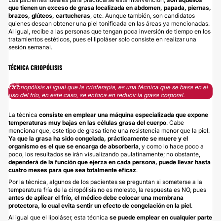
que tienen un exceso de grasa localizada en abdomen, papada, piernas,
brazos,
glúteos
, cartucheras
, etc. Aunque también, son candidatos
quienes desean obtener una piel tonificada en las áreas ya mencionadas.
Al igual, recibe a las personas que tengan poca inversión de tiempo en los
tratamientos estéticos, pues el lipoláser solo consiste en realizar una
sesión semanal.
TÉCNICA CRIOPÓLISIS
La criopólisis al igual que la crioterapia, es una técnica que se basa en el
uso del frío, en este caso, se enfoca en reducir la grasa corporal.
La técnica
consiste en emplear una máquina especializada que expone
temperaturas muy bajas en las células grasa del cuerpo
. Cabe
mencionar que, este tipo de grasa tiene una resistencia menor que la piel.
Ya que la grasa ha sido congelada, prácticamente se muere y el
organismo es el que se encarga de absorberla
, y como lo hace poco a
poco, los resultados se irán visualizando paulatinamente; no obstante,
dependerá de la función que ejerza en cada persona, puede llevar hasta
cuatro meses para que sea totalmente eficaz
.
Por la técnica, algunos de los pacientes se preguntan si someterse a la
temperatura fría de la ciropólisis no es molesto, la respuesta es NO, pues
antes de aplicar el frío, el médico debe colocar una membrana
protectora, lo cual evita sentir un efecto de congelación en la piel
.
Al igual que el lipoláser, esta técnica
se puede emplear en cualquier parte