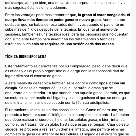
del cuerpo
; aunque bien, una de las áreas corporales en la que se lleva
más seguida ésta, es en el abdomen.
Entre las ventajas podemos encontrar que,
la grasa al estar congelada, el
cuerpo lleva más tiempo en poder generar nueva grasa
. Aunque cabe
destacar que, se habla de resultados definitivos cuando el paciente no
sube más de 4 kilos después de la técnica. En cuanto al número de
sesiones, también es una técnica ideal para las personas que no cuentan
con suficiente tiempo para invertir en los tratamientos o técnicas
estéticas, pues
solo se requiere de una sesión cada dos meses
.
TÉCNICA HIDROLIPOCLASIA
Este tratamiento se caracteriza por su complejidad, peso, cabe decir que
es eficaz y es el propio organismo que carga con la responsabilidad de
lograr eliminar el exceso de grasa.
A esta maravilla de técnica también se le conoce como
liposucción sin
cirugía
. Se basa en romper células que liberarán la grasa que se
encuentra en su interior. Lo que sucede con aquella grasa liberada, es que
se metaboliza por medio del hígado y es el organismo el que se encarga
de eliminarla, lo mismo que sucede con la técnica criolipólisis.
El tratamiento se realiza en dos pasos sencillos. Como número uno, se
procede a inyectar suero fisiológico en el cuerpo del paciente. La función
que debe realizar el suero es, hinchar las células grasa, o bien, inflarlas
como su se trataran de un globo hasta que éstas se rompan. Cuando esto
sucede, se procede a realizar un drenaje linfático, que permite eliminar
completo la grasa del interior de las células. El hígado es el órgano que se