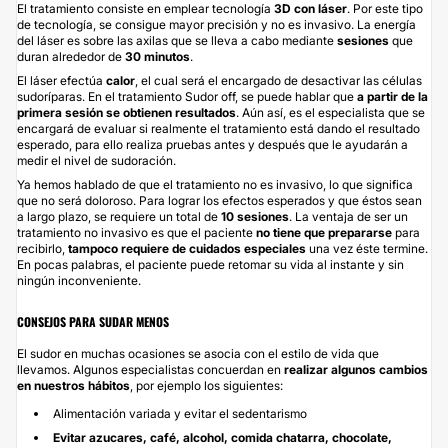
El tratamiento consiste en emplear tecnología
3D con láser
. Por este tipo
de tecnología, se consigue mayor precisión y no es invasivo. La energía
del láser es sobre las axilas que se lleva a cabo mediante
sesiones
que
duran alrededor de
30 minutos
.
El láser efectúa
calor
, el cual será el encargado de desactivar las células
sudoríparas. En el tratamiento Sudor off, se puede hablar que
a partir de la
primera sesión se obtienen resultados
. Aún así, es el especialista que se
encargará de evaluar si realmente el tratamiento está dando el resultado
esperado, para ello realiza pruebas antes y después que le ayudarán a
medir el nivel de sudoración.
Ya hemos hablado de que el tratamiento no es invasivo, lo que significa
que no será doloroso. Para lograr los efectos esperados y que éstos sean
a largo plazo, se requiere un total de
10 sesiones
. La ventaja de ser un
tratamiento no invasivo es que el paciente
no tiene que
prepararse
para
recibirlo,
tampoco requiere de cuidados especiales
una vez éste termine.
En pocas palabras, el paciente puede retomar su vida al instante y sin
ningún inconveniente.
CONSEJOS PARA SUDAR MENOS
El sudor en muchas ocasiones se asocia con el estilo de vida que
llevamos. Algunos especialistas concuerdan en
realizar algunos cambios
en nuestros hábitos
, por ejemplo los siguientes:
Alimentación variada y evitar el sedentarismo
Evitar azucares, café, alcohol, comida chatarra, chocolate,