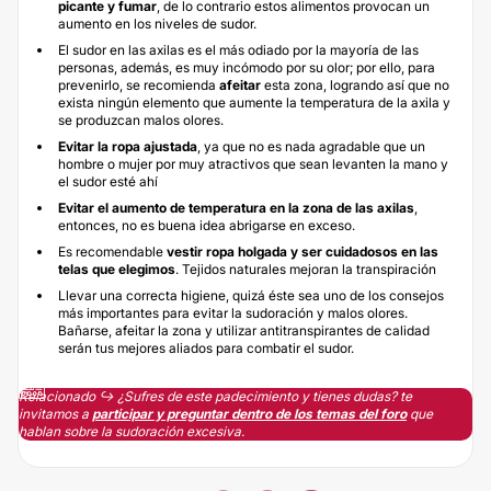
picante y fumar
, de lo contrario estos alimentos provocan un
aumento en los niveles de sudor.
El sudor en las axilas es el más odiado por la mayoría de las
personas, además, es muy incómodo por su olor; por ello, para
prevenirlo, se recomienda
afeitar
esta zona, logrando así que no
exista ningún elemento que aumente la temperatura de la axila y
se produzcan malos olores.
Evitar la ropa ajustada
, ya que no es nada agradable que un
hombre o mujer por muy atractivos que sean levanten la mano y
el sudor esté ahí
Evitar el aumento de temperatura en la zona de las axilas
,
entonces, no es buena idea abrigarse en exceso.
Es recomendable
vestir ropa holgada y ser cuidadosos en las
telas que elegimos
. Tejidos naturales mejoran la transpiración
Llevar una correcta higiene, quizá éste sea uno de los consejos
más importantes para evitar la sudoración y malos olores.
Bañarse, afeitar la zona y utilizar antitranspirantes de calidad
serán tus mejores aliados para combatir el sudor.
Relacionado ↪️ ¿Sufres de este padecimiento y tienes dudas? te
invitamos a
participar y preguntar dentro de los temas del foro
que
hablan sobre la sudoración excesiva.