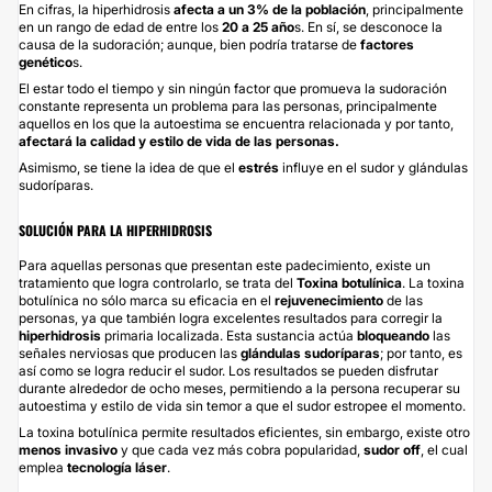
En cifras, la hiperhidrosis
afecta a un 3% de la población
, principalmente
en un rango de edad de entre los
20 a 25 año
s. En sí, se desconoce la
causa de la sudoración; aunque, bien podría tratarse de
factores
genético
s.
El estar todo el tiempo y sin ningún factor que promueva la sudoración
constante representa un problema para las personas, principalmente
aquellos en los que la autoestima se encuentra relacionada y por tanto,
afectará la calidad y estilo de vida de las personas.
Asimismo, se tiene la idea de que el
estrés
influye en el sudor y glándulas
sudoríparas.
SOLUCIÓN PARA LA HIPERHIDROSIS
Para aquellas personas que presentan este padecimiento, existe un
tratamiento que logra controlarlo, se trata del
Toxina botulínica
. La toxina
botulínica no sólo marca su eficacia en el
rejuvenecimiento
de las
personas, ya que también logra excelentes resultados para corregir la
hiperhidrosis
primaria localizada. Esta sustancia actúa
bloqueando
las
señales nerviosas que producen las
glándulas sudoríparas
; por tanto, es
así como se logra reducir el sudor. Los resultados se pueden disfrutar
durante alrededor de ocho meses, permitiendo a la persona recuperar su
autoestima y estilo de vida sin temor a que el sudor estropee el momento.
La toxina botulínica permite resultados eficientes, sin embargo, existe otro
menos
invasivo
y que cada vez más cobra popularidad,
sudor off
, el cual
emplea
tecnología láser
.