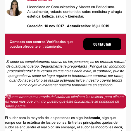
Licenciada en Comunicación y Máster en Periodismo.
Actualmente, redacto contenidos sobre medicina y cirugía
estética, belleza, salud y bienestar.
Creación: 16 nov 2017 · Actualización: 16 jul 2019
Contacta con centros Verificados
que
CONTACTAR
puedan ofrecerte el tratamiento.
El sudor es completamente normal en las personas, es un proceso natural
de cualquier cuerpo. Seguramente te preguntarás ¿Por qué tan incomodo
procedimiento? Y la verdad es que no es nada malo, al contrario, puesto
que gracias al sudor se logra regular la temperatura corporal; por tanto,
cuando hace calor o se realiza actividad física, nuestro cuerpo tendrá
como objetivo mantener nuestra temperatura en equilibrio.
Algunos creen que a través del sudor se eliminan las toxinas, pero ello no
es nada más que un mito, puesto que éste únicamente se compone de
sales y agua.
El sudar para la mayoría de las personas es algo
incómodo
, algo que
rompe con la estética de las personas. Entre las principales quejas del
sudor se encuentra el mal olor, sin embargo, el sudor es inodoro; es decir,