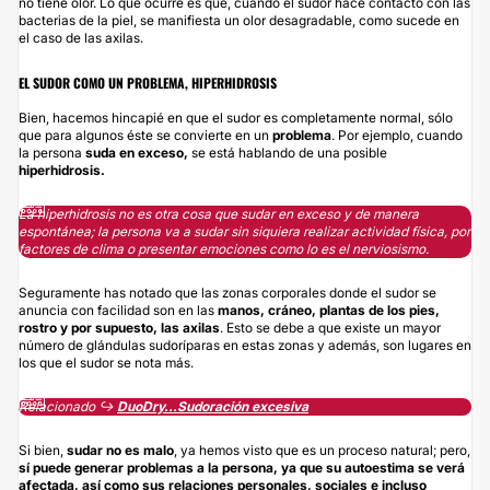
no tiene olor. Lo que ocurre es que, cuando el sudor hace contacto con las
bacterias de la piel, se manifiesta un olor desagradable, como sucede en
el caso de las axilas.
EL SUDOR COMO UN PROBLEMA, HIPERHIDROSIS
Bien, hacemos hincapié en que el sudor es completamente normal, sólo
que para algunos éste se convierte en un
problema
. Por ejemplo, cuando
la persona
suda en exceso,
se está hablando de una posible
hiperhidrosis.
La hiperhidrosis no es otra cosa que sudar en exceso y de manera
espontánea; la persona va a sudar sin siquiera realizar actividad física, por
factores de clima o presentar emociones como lo es el nerviosismo.
Seguramente has notado que las zonas corporales donde el sudor se
anuncia con facilidad son en las
manos, cráneo, plantas de los pies,
rostro y por supuesto, las axilas
. Esto se debe a que existe un mayor
número de glándulas sudoríparas en estas zonas y además, son lugares en
los que el sudor se nota más.
Relacionado ↪️
DuoDry...Sudoración excesiva
Si bien,
sudar no es malo
, ya hemos visto que es un proceso natural; pero,
sí puede generar problemas a la persona, ya que su autoestima se verá
afectada, así como sus relaciones personales, sociales e incluso