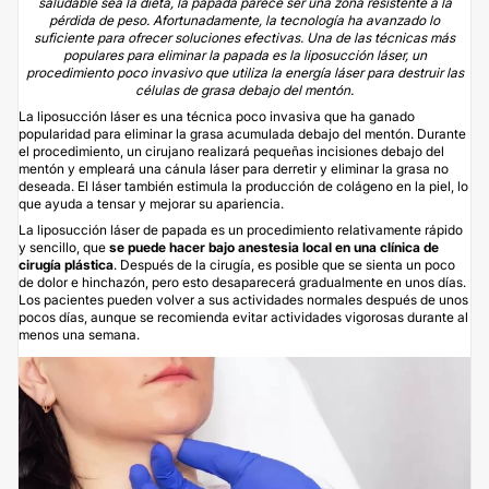
saludable sea la dieta, la papada parece ser una zona resistente a la
pérdida de peso. Afortunadamente, la tecnología ha avanzado lo
suficiente para ofrecer soluciones efectivas. Una de las técnicas más
populares para eliminar la papada es la liposucción láser, un
procedimiento poco invasivo que utiliza la energía láser para destruir las
células de grasa debajo del mentón.
La liposucción láser es una técnica poco invasiva que ha ganado
popularidad para eliminar la grasa acumulada debajo del mentón. Durante
el procedimiento, un cirujano realizará pequeñas incisiones debajo del
mentón y empleará una cánula láser para derretir y eliminar la grasa no
deseada. El láser también estimula la producción de colágeno en la piel, lo
que ayuda a tensar y mejorar su apariencia.
La
liposucción láser de papada
es un procedimiento relativamente rápido
y sencillo, que
se puede hacer bajo anestesia local en una clínica de
cirugía plástica
. Después de la cirugía, es posible que se sienta un poco
de dolor e hinchazón, pero esto desaparecerá gradualmente en unos días.
Los pacientes pueden volver a sus actividades normales después de unos
pocos días, aunque se recomienda evitar actividades vigorosas durante al
menos una semana.