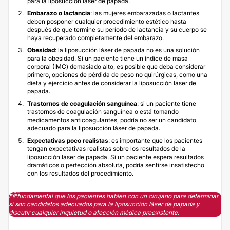
para la liposucción láser de papada.
Embarazo o lactancia
: las mujeres embarazadas o lactantes
deben posponer cualquier procedimiento estético hasta
después de que termine su período de lactancia y su cuerpo se
haya recuperado completamente del embarazo.
Obesidad
: la liposucción láser de papada no es una solución
para la obesidad. Si un paciente tiene un índice de masa
corporal (IMC) demasiado alto, es posible que deba considerar
primero, opciones de pérdida de peso no quirúrgicas, como una
dieta y ejercicio antes de considerar la liposucción láser de
papada.
Trastornos de coagulación sanguínea
: si un paciente tiene
trastornos de coagulación sanguínea o está tomando
medicamentos anticoagulantes, podría no ser un candidato
adecuado para la liposucción láser de papada.
Expectativas poco realistas
: es importante que los pacientes
tengan expectativas realistas sobre los resultados de la
liposucción láser de papada. Si un paciente espera resultados
dramáticos o perfección absoluta, podría sentirse insatisfecho
con los resultados del procedimiento.
Es fundamental que los pacientes hablen con un cirujano para determinar
si son candidatos adecuados para la liposucción láser de papada y
discutir cualquier inquietud o afección médica preexistente.