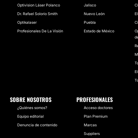
Optivision Láser Polanco
Jalisco
Ci
Dr. Rafael Solorio Smith
Nuevo León
E
Optikalaser
Puebla
C
Profesionales De La Visión
Estado de México
O
d
R
M
T
E
T
SOBRE NOSOTROS
PROFESIONALES
¿Quiénes somos?
Acceso doctores
Equipo editorial
Plan Premium
Denuncia de contenido
Marcas
Suppliers