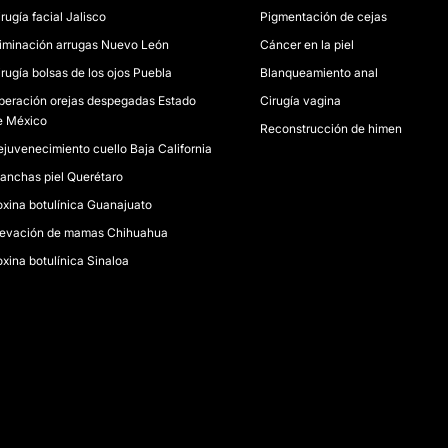
rugía facial Jalisco
Pigmentación de cejas
liminación arrugas Nuevo León
Cáncer en la piel
irugía bolsas de los ojos Puebla
Blanqueamiento anal
peración orejas despegadas Estado
Cirugía vagina
e México
Reconstrucción de himen
ejuvenecimiento cuello Baja California
anchas piel Querétaro
oxina botulínica Guanajuato
levación de mamas Chihuahua
oxina botulínica Sinaloa