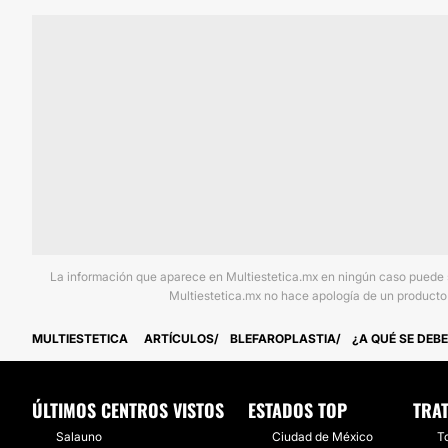
La información que aparece en Multiestetica.mx en ningún caso puede sus
Multiestetica.mx no hace apología de un producto 
MULTIESTETICA
ARTÍCULOS
BLEFAROPLASTIA
¿A QUÉ SE DEB
ÚLTIMOS CENTROS VISTOS
ESTADOS TOP
TRA
Salauno
Ciudad de México
T