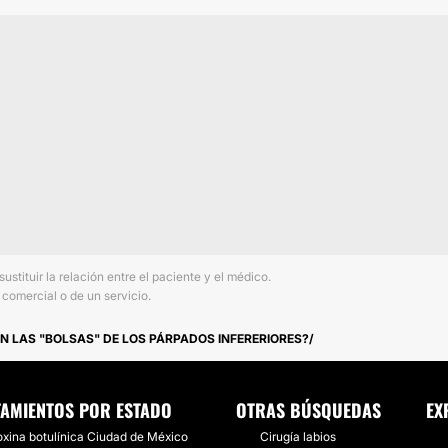
tituir la relación entre el paciente y el médico.
comercial o de un servicio.
EN LAS "BOLSAS" DE LOS PÁRPADOS INFERERIORES?
TAMIENTOS POR ESTADO
OTRAS BÚSQUEDAS
EX
oxina botulínica Ciudad de México
Cirugía labios