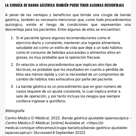
LA CIRUGÍA DE BANDA GÁSTRICA TAMBIÉN PUEDE TENER ALGUNAS DESVENTAJAS
A pesar de las ventajas y beneficios que brinda una cirugía de banda
gástrica, también es necesario mencionar que, como todo procedimientos
quirúrgico, existe el riesgo de condiciones que representan una
desventaja para los pacientes. Entre algunas de ellas se encuentran:
Si el paciente ignora algunas recomendaciones como el
ejercicio diario y constante, mantener una ingesta alimentaria
saludable así como un estilo de vida que deje a un lado hábitos
como el consumo de bebidas azucaradas o alimentos altos en
grasas, es muy probable que la operación fracase.
En relación a otros procedimientos que implican otro tipo de
técnicas, es probable que los resultados en cuanto a pérdida de
kilos sea menos rápida y con la necesidad de un compromiso de
cambio de hábitos más exhaustiva por parte del paciente.
La banda gástrica es un procedimiento que en gran número de
casos requiere de un ajuste constante, lo cual implica entrar a
sala de operación, y por tanto incluye los riesgos que siempre
conlleva ingresar a quirófano.
Bibliografía
Centro Médico D-Médical. 2022.
Banda gástrica ajustable laparoscópica -
Centro Médico D-Médical
. [online] Available at: <
https://d-
medical.com/que-ofrecemos/cirugia-bariatica/banda-gastrica-ajustable-
laparoscopica/
> [Accessed 8 September 2022].