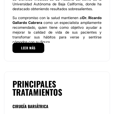
Universidad Autónoma de Baja California, donde ha
destacado obteniendo resultados sobresalientes.
Su compromiso con la salud mantienen al
Dr. Ricardo
Gallardo Cabrera
como un especialista ampliamente
recomendado, quien tiene como objetivo ayudar a
mejorar la calidad de vida de sus pacientes y
transfomar sus hábitos para verse y sentirse
cómodos con su figura.
LEER MÁS
Especialidades
El
Dr. Ricardo Gallardo Cabrera
realiza una serie de
procedimientos enfocados en su campo de estudio
como son: Cirugía Gastrointestinal, Cirugía de Hernia,
Cirugía de Vesícula y Vía Biliar, Cirugía de mínima
invasión.
PRINCIPALES
De esta manera,
cuenta con los servicios
de
:Cirugía
TRATAMIENTOS
para la obesidad, Manga gástrica, Bypass gástrico
,
Hemicolectomías por laparoscopia, Cirugía compleja
de vía biliar, Cierre de colostomía, Cirugía antirreflujo
CIRUGÍA BARIÁTRICA
o hernia hiatal, Cirugía de hernia umbilical y Balón
Gástrico.