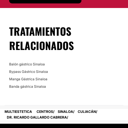
El
Dr. Ricardo Gallardo Cabrera
se encuentra en
excelente ubicación a disposición de sus pacientes en
Culiacán, Sinaloa.
Posibilidad de videoconsulta:
TRATAMIENTOS
No
RELACIONADOS
Financiación o facilidades de pago:
No
Balón gástrico Sinaloa
Bypass Gástrico Sinaloa
Manga Gástrica Sinaloa
Banda gástrica Sinaloa
MULTIESTETICA
CENTROS
SINALOA
CULIACÁN
DR. RICARDO GALLARDO CABRERA