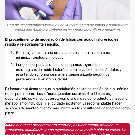
Una de las principales ventajas de la modelación de labios y aumento de
labios con ácido hialurónico es su efecto inmediato y duradero.
El procedimiento de modelación de labios con ácido hialurónico es
rápido y relativamente sencillo.
Primero, se aplica una crema anestésica en la zona para
minimizar cualquier molestia.
Luego, el especialista realiza pequeñas inyecciones
estratégicas de ácido hialurónico en los labios, moldeándolos y
resaltando su forma de manera personalizada según tus
preferencias y anatomía facial.
Es importante destacar que la modelación de labios con ácido hialurónico
no es permanente.
Los efectos pueden durar de 6 a 12 meses
,
dependiendo de varios factores, como la calidad del producto utilizado, el
metabolismo individual y el cuidado posterior. Es recomendable hacer
sesiones de mantenimiento para mantener los resultados deseados a largo
plazo.
Como cualquier procedimiento estético, es fundamental acudir a un
profesional cualificado y con experiencia en la modelación de labios. Un
buen especialista evaluará tus características faciales, te brindará